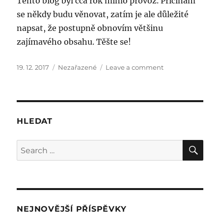
Tento blog byl cca rok mimo provoz. Příčinám
se někdy budu věnovat, zatím je ale důležité
napsat, že postupně obnovím většinu
zajímavého obsahu. Těšte se!
Posted
Categories
on
19. 12. 2017
Nezařazené
Leave a comment
on
Vzkříšení
blogu
HLEDAT
SE
Search
for:
NEJNOVĚJŠÍ PŘÍSPĚVKY