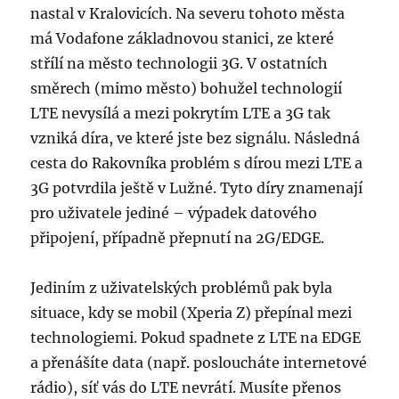
nastal v Kralovicích. Na severu tohoto města
má Vodafone základnovou stanici, ze které
střílí na město technologii 3G. V ostatních
směrech (mimo město) bohužel technologií
LTE nevysílá a mezi pokrytím LTE a 3G tak
vzniká díra, ve které jste bez signálu. Následná
cesta do Rakovníka problém s dírou mezi LTE a
3G potvrdila ještě v Lužné. Tyto díry znamenají
pro uživatele jediné – výpadek datového
připojení, případně přepnutí na 2G/EDGE.
Jediním z uživatelských problémů pak byla
situace, kdy se mobil (Xperia Z) přepínal mezi
technologiemi. Pokud spadnete z LTE na EDGE
a přenášíte data (např. posloucháte internetové
rádio), síť vás do LTE nevrátí. Musíte přenos