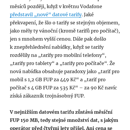
měsíců později, když v květnu Vodafone
představil „nové“ datové tarify
. Jaké
překvapení, že šlo o tarify se stejným objemem,
jako měly ty vánoční (kromě tarifů pro počítač),
jen s mnohem vyšší cenou. Dále pak došlo
k znepřehlednění nabídky, když se tarify
rozdělily na „tarify pro mobilní telefony“,
„tarify pro tablety“ a „tarify pro počítače“. Že
nová nabídka obsahuje paradoxy jako „tarif pro
mobil s 1,2 GB FUP za 449 Kč“ a „tarif pro
počítač s 4 GB FUP za 535 Kč“ – za 90 Kč navíc
získá zákazník trojnásobný FUP.
V nejnižším datovém tarifu zůstává měsíční
FUP 150 MB, tedy stejné množství dat, s jakým
operátor před čtyřmi lety přišel. Ani cena se