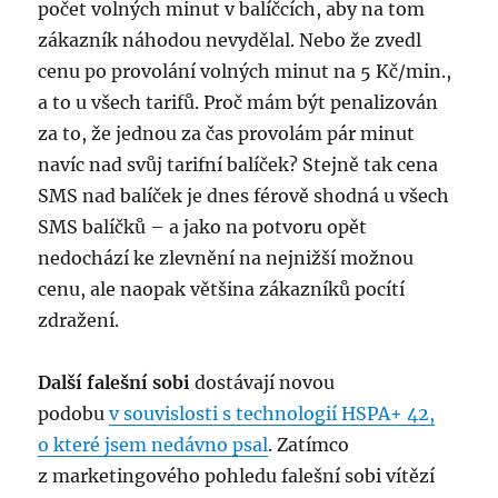
počet volných minut v balíčcích, aby na tom
zákazník náhodou nevydělal. Nebo že zvedl
cenu po provolání volných minut na 5 Kč/min.,
a to u všech tarifů. Proč mám být penalizován
za to, že jednou za čas provolám pár minut
navíc nad svůj tarifní balíček? Stejně tak cena
SMS nad balíček je dnes férově shodná u všech
SMS balíčků – a jako na potvoru opět
nedochází ke zlevnění na nejnižší možnou
cenu, ale naopak většina zákazníků pocítí
zdražení.
Další falešní sobi
dostávají novou
podobu
v souvis­losti s technologií HSPA+ 42,
o které jsem nedávno psal
. Zatímco
z marketingového pohledu falešní sobi vítězí