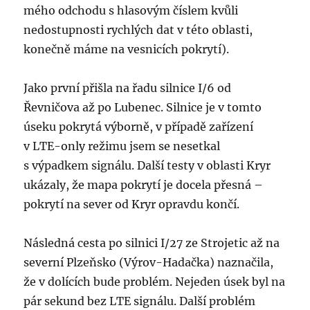
mého odchodu s hlasovým číslem kvůli
nedostupnosti rychlých dat v této oblasti,
konečně máme na vesnicích pokrytí).
Jako první přišla na řadu silnice I/6 od
Řevničova až po Lubenec. Silnice je v tomto
úseku pokrytá výborně, v případě zařízení
v LTE-only režimu jsem se nesetkal
s výpadkem signálu. Další testy v oblasti Kryr
ukázaly, že mapa pokrytí je docela přesná –
pokrytí na sever od Kryr opravdu končí.
Následná cesta po silnici I/27 ze Strojetic až na
severní Plzeňsko (Výrov-Hadačka) naznačila,
že v dolících bude problém. Nejeden úsek byl na
pár sekund bez LTE signálu. Další problém