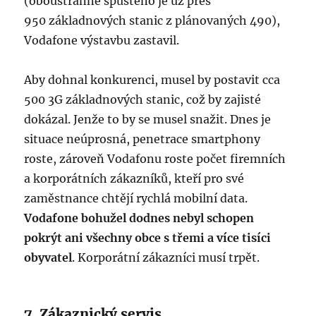
(oboustranně spuštěno je už přes
950 základnových stanic z plánovaných 490),
Vodafone výstavbu zastavil.
Aby dohnal konkurenci, musel by postavit cca
500 3G základnových stanic, což by zajisté
dokázal. Jenže to by se musel snažit. Dnes je
situace neúprosná, penetrace smartphony
roste, zároveň Vodafonu roste počet firemních
a korporátních zákazníků, kteří pro své
zaměstnance chtějí rychlá mobilní data.
Vodafone bohužel dodnes nebyl schopen
pokrýt ani všechny obce s třemi a více tisíci
obyvatel
. Korporátní zákazníci musí trpět.
7. Zákaznický servis