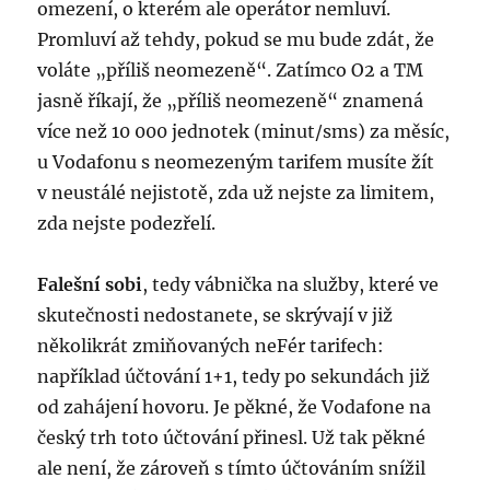
omezení, o kterém ale operátor nemluví.
Promluví až tehdy, pokud se mu bude zdát, že
voláte „příliš neomezeně“. Zatímco O2 a TM
jasně říkají, že „příliš neomezeně“ znamená
více než 10 000 jednotek (minut/sms) za měsíc,
u Vodafonu s neomezeným tarifem musíte žít
v neustálé nejistotě, zda už nejste za limitem,
zda nejste podezřelí.
Falešní sobi
, tedy vábnička na služby, které ve
skutečnosti nedostanete, se skrývají v již
několikrát zmiňovaných neFér tarifech:
například účtování 1+1, tedy po sekundách již
od zahájení hovoru. Je pěkné, že Vodafone na
český trh toto účtování přinesl. Už tak pěkné
ale není, že zároveň s tímto účtováním snížil