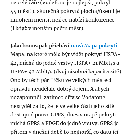
na celé čáře (Vodafone je nejlepší, pokryl
44 měst!), skutečná pokrytá plocha/území je
mnohem menší, než co nabízí konkurence
(i když v menším počtu měst).
Jako bonus pak přichází
nová Mapa pokrytí
.
Mapa, na které mělo být vidět pokrytí HSPA+
42, míchá do jedné vrstvy HSPA+ 21 Mbit/s a
HSPA+ 42 Mbit/s (dvojnásobná kapacita sítě).
Ono by těch pár flíčků ve velkých městech
opravdu neudělalo dobrý dojem. A abych
nezapomněl, zatímco dřív se Vodafone
nestyděl za to, že je ve velké části jeho sítě
dostupné pouze GPRS, dnes v mapě pokrytí
míchá GPRS a EDGE do jedné vrstvy. GPRS je
přitom v dnešní době to nejhorší, co datující