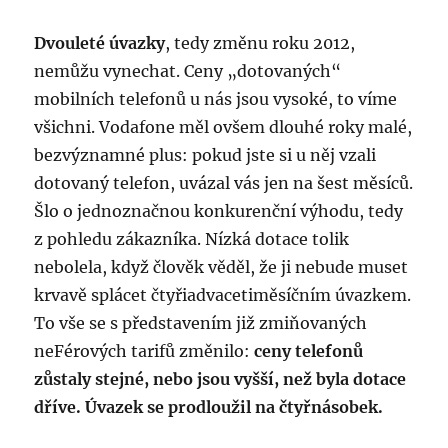
Dvouleté úvazky
, tedy změnu roku 2012,
nemůžu vynechat. Ceny „dotovaných“
mobilních telefonů u nás jsou vysoké, to víme
všichni. Vodafone měl ovšem dlouhé roky malé,
bezvýznamné plus: pokud jste si u něj vzali
dotovaný telefon, uvázal vás jen na šest měsíců.
Šlo o jednoznačnou konkurenční výhodu, tedy
z pohledu zákazníka. Nízká dotace tolik
nebolela, když člověk věděl, že ji nebude muset
krvavě splácet čtyřiadvaceti­měsíčním úvazkem.
To vše se s představením již zmiňovaných
neFérových tarifů změnilo:
ceny telefonů
zůstaly stejné, nebo jsou vyšší, než byla dotace
dříve. Úvazek se prodloužil na čtyřnásobek.