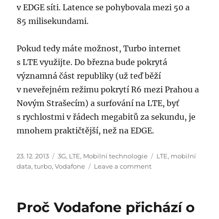
v EDGE síti. Latence se pohybovala mezi 50 a
85 milisekundami.
Pokud tedy máte možnost, Turbo internet
s LTE využijte. Do března bude pokrytá
významná část republiky (už teď běží
v neveřejném režimu pokrytí R6 mezi Prahou a
Novým Strašecím) a surfování na LTE, byť
s rychlostmi v řádech megabitů za sekundu, je
mnohem praktičtější, než na EDGE.
Posted
Categories
Tags
23. 12. 2013
3G
,
LTE
,
Mobilní technologie
LTE
,
mobilní
on
on
data
,
turbo
,
Vodafone
Leave a comment
První
praktické
zkušenosti
Proč Vodafone přichází o
s
Vodafone