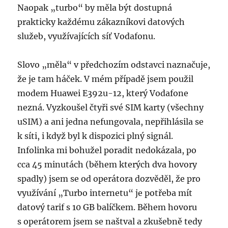
Naopak „turbo“ by měla být dostupná
prakticky každému zákazníkovi datových
služeb, využívajících síť Vodafonu.
Slovo „měla“ v předchozím odstavci naznačuje,
že je tam háček. V mém případě jsem použil
modem Huawei E392u-12, který Vodafone
nezná. Vyzkoušel čtyři své SIM karty (všechny
uSIM) a ani jedna nefungovala, nepřihlásila se
k síti, i když byl k dispozici plný signál.
Infolinka mi bohužel poradit nedokázala, po
cca 45 minutách (během kterých dva hovory
spadly) jsem se od operátora dozvěděl, že pro
využívání „Turbo internetu“ je potřeba mít
datový tarif s 10 GB balíčkem. Během hovoru
s operátorem jsem se naštval a zkušebně tedy