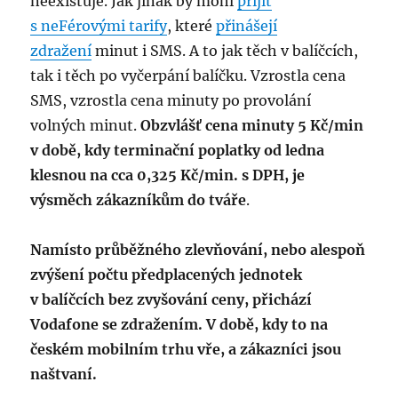
neexistuje. Jak jinak by mohl
přijít
s neFérovými tarify
, které
přinášejí
zdražení
minut i SMS. A to jak těch v balíčcích,
tak i těch po vyčerpání balíčku. Vzrostla cena
SMS, vzrostla cena minuty po provolání
volných minut.
Obzvlášť cena minuty 5 Kč/min
v době, kdy terminační poplatky od ledna
klesnou na cca 0,325 Kč/min. s DPH, je
výsměch zákazníkům do tváře
.
Namísto průběžného zlevňování, nebo alespoň
zvýšení počtu předplacených jednotek
v balíčcích bez zvyšování ceny, přichází
Vodafone se zdražením. V době, kdy to na
českém mobilním trhu vře, a zákazníci jsou
naštvaní.