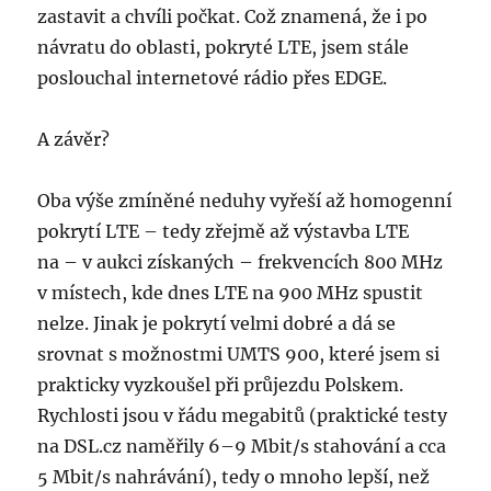
zastavit a chvíli počkat. Což znamená, že i po
návratu do oblasti, pokryté LTE, jsem stále
poslouchal internetové rádio přes EDGE.
A závěr?
Oba výše zmíněné neduhy vyřeší až homogenní
pokrytí LTE – tedy zřejmě až výstavba LTE
na – v aukci získaných – frekvencích 800 MHz
v místech, kde dnes LTE na 900 MHz spustit
nelze. Jinak je pokrytí velmi dobré a dá se
srovnat s možnostmi UMTS 900, které jsem si
prakticky vyzkoušel při průjezdu Polskem.
Rychlosti jsou v řádu megabitů (praktické testy
na DSL.cz naměřily 6–9 Mbit/s stahování a cca
5 Mbit/s nahrá­vání), tedy o mnoho lepší, než