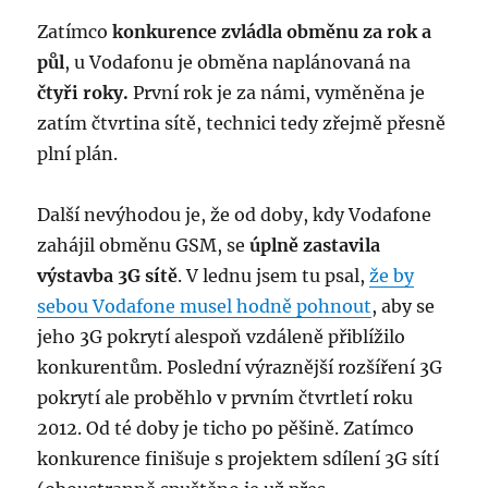
Zatímco
konkurence zvládla obměnu za rok a
půl
, u Vodafonu je obměna naplánovaná na
čtyři roky.
První rok je za námi, vyměněna je
zatím čtvrtina sítě, technici tedy zřejmě přesně
plní plán.
Další nevýhodou je, že od doby, kdy Vodafone
zahájil obměnu GSM, se
úplně zastavila
výstavba 3G sítě
. V lednu jsem tu psal,
že by
sebou Vodafone musel hodně pohnout
, aby se
jeho 3G pokrytí alespoň vzdáleně přiblížilo
konkurentům. Poslední výraznější rozšíření 3G
pokrytí ale proběhlo v prvním čtvrtletí roku
2012. Od té doby je ticho po pěšině. Zatímco
konkurence finišuje s projektem sdílení 3G sítí