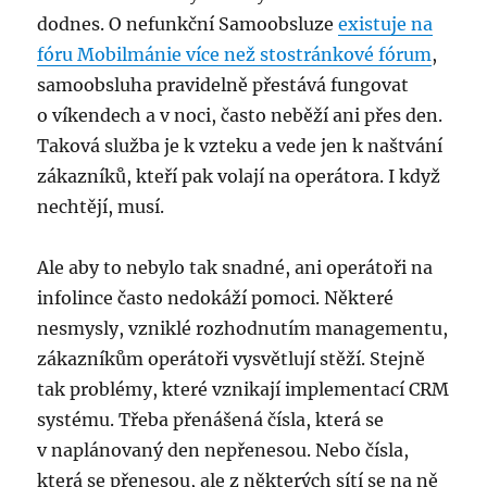
dodnes. O nefunkční Samoobsluze
existuje na
fóru Mobilmánie více než stostránkové fórum
,
samoobsluha pravidelně přestává fungovat
o víkendech a v noci, často neběží ani přes den.
Taková služba je k vzteku a vede jen k naštvání
zákazníků, kteří pak volají na operátora. I když
nechtějí, musí.
Ale aby to nebylo tak snadné, ani operátoři na
infolince často nedokáží pomoci. Některé
nesmysly, vzniklé rozhodnutím managementu,
zákazníkům operátoři vysvětlují stěží. Stejně
tak problémy, které vznikají implementací CRM
systému. Třeba přenášená čísla, která se
v naplánovaný den nepřenesou. Nebo čísla,
která se přenesou, ale z některých sítí se na ně