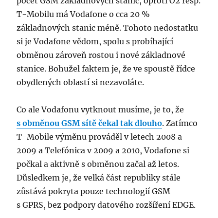
počet GSM základnových stanic, oproti O2 resp.
T-Mobilu má Vodafone o cca 20 %
základnových stanic méně. Tohoto nedostatku
si je Vodafone vědom, spolu s probíhající
obměnou zároveň rostou i nové základnové
stanice. Bohužel faktem je, že ve spoustě řídce
obydlených oblastí si nezavoláte.
Co ale Vodafonu vytknout musíme, je to, že
s obměnou GSM sítě čekal tak dlouho
. Zatímco
T-Mobile výměnu prováděl v letech 2008 a
2009 a Telefónica v 2009 a 2010, Vodafone si
počkal a aktivně s obměnou začal až letos.
Důsledkem je, že velká část republiky stále
zůstává pokryta pouze technologií GSM
s GPRS, bez podpory datového rozšíření EDGE.