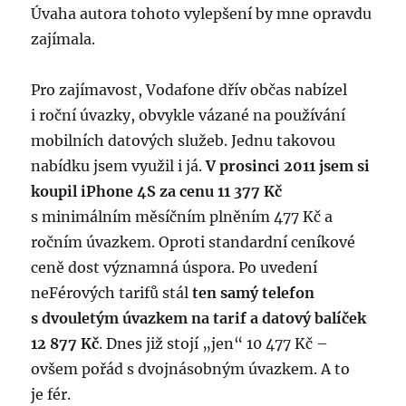
Úvaha autora tohoto vylepšení by mne opravdu
zajímala.
Pro zajímavost, Vodafone dřív občas nabízel
i roční úvazky, obvykle vázané na používání
mobilních datových služeb. Jednu takovou
nabídku jsem využil i já.
V prosinci 2011 jsem si
koupil iPhone 4S za cenu 11 377 Kč
s minimálním měsíčním plněním 477 Kč a
ročním úvazkem. Oproti standardní ceníkové
ceně dost významná úspora. Po uvedení
neFérových tarifů stál
ten samý telefon
s dvouletým úvazkem na tarif a datový balíček
12 877 Kč
. Dnes již stojí „jen“ 10 477 Kč –
ovšem pořád s dvojnásobným úvazkem. A to
je fér.