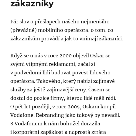
zákazníky
Turbo
internetem
Pár slov o přešlapech našeho nejmenšího
(převážně) mobilního operátora, o tom, co
zákazníkům provádí a jak to vnímají zákazníci.
Když se u nás v roce 2000 objevil Oskar se
svými vtipnými reklamami, začal si
v podvědomí lidí budovat pověst lidového
operátora. Takového, který nabízí zajímavé
služby za ještě zajímavější ceny. Časem se
dostal do pozice firmy, kterou lidé měli rádi.
O pět let později, v roce 2005, Oskara koupil
Vodafone. Rebranding jako takový by nevadil.
S Vodafonem k nám bohužel dorazila
i korporátní zapšklost a naprostá ztráta