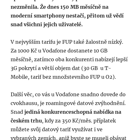
nezměnila. Že dnes 150 MB měsíčně na
moderní smartphony nestačí, přitom už vědí
snad všichni jejich uživatelé.
V nejvyšším tarifu je FUP také žalostně nízký.
Za 1000 Kč u Vodafone dostanete 10 GB
měsíčně, zatímco oba konkurenti nabízejí lepší
3G pokrytí a větší objem dat (30 GB u T-
Mobile, tarif bez množstevního FUP u O2).
Další věc, co vás u Vodafone snadno dovede do
cvokhausu, je roamingové datové zvýhodnění.
Snad
jediná konkurenceschopná nabídka na
českém trhu
, kdy za 350 Kč/měs. příplatek
můžete svůj datový tarif využívat i ve
vybraných zemích, aniž byste se museli obávat