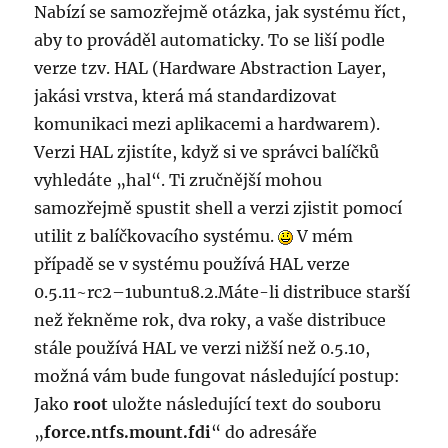
Nabízí se samozřejmě otázka, jak systému říct,
aby to prováděl automaticky. To se liší podle
verze tzv. HAL (Hardware Abstraction Layer,
jakási vrstva, která má standardizovat
komunikaci mezi aplikacemi a hardwarem).
Verzi HAL zjistíte, když si ve správci balíčků
vyhledáte „hal“. Ti zručnější mohou
samozřejmě spustit shell a verzi zjistit pomocí
utilit z balíčkovacího systému.
V mém
případě se v systému používá HAL verze
0.5.11~rc2–1ubuntu8.2.Máte-li distribuce starší
než řekněme rok, dva roky, a vaše distribuce
stále používá HAL ve verzi nižší než 0.5.10,
možná vám bude fungovat následující postup:
Jako
root
uložte následující text do souboru
„
force.ntfs.mou­nt.fdi
“ do adresáře