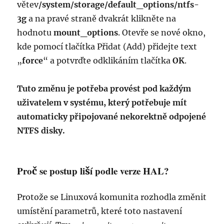
větev
/system/stora­ge/default_op­tions/ntfs-
3g
a na pravé straně dvakrát klikněte na
hodnotu
mount_options
. Otevře se nové okno,
kde pomocí tlačítka Přidat (Add) přidejte text
„
force
“ a potvrďte odklikáním tlačítka
OK
.
Tuto změnu je potřeba provést pod každým
uživatelem v systému, který potřebuje mít
automaticky připojované nekorektně odpojené
NTFS disky.
Proč se postup liší podle verze HAL?
Protože se Linuxová komunita rozhodla změnit
umístění parametrů, které toto nastavení