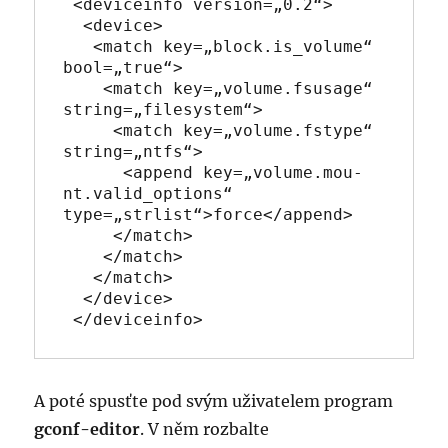
 <deviceinfo version=„0.2“>

  <device>

   <match key=„block.is_vo­lume“ 
bool=„true“>

    <match key=„volume.fsu­sage“ 
string=„filesys­tem“>

     <match key=„volume.fstype“ 
string=„ntfs“>

      <append key=„volume.mou­
nt.valid_opti­ons“ 
type=„strlist“>for­ce</append>

     </match>

    </match>

   </match>

  </device>

 </deviceinfo>
A poté spusťte pod svým uživatelem program
gconf-editor
. V něm rozbalte