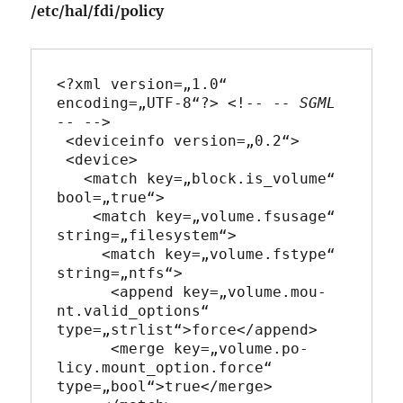
/etc/hal/fdi/po­licy
<?xml version=„1.0“ 
encoding=„UTF-8“?> <!-- -
- SGML 
-
- -->

 <deviceinfo version=„0.2“>

 <device>

   <match key=„block.is_vo­lume“ 
bool=„true“>

    <match key=„volume.fsu­sage“ 
string=„filesys­tem“>

     <match key=„volume.fstype“ 
string=„ntfs“>

      <append key=„volume.mou­
nt.valid_opti­ons“ 
type=„strlist“>for­ce</append>

      <merge key=„volume.po­
licy.mount_op­tion.force“ 
type=„bool“>tru­e</merge>
