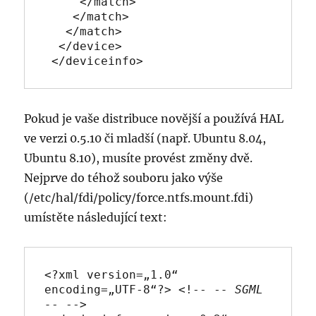
     </match>

    </match>

   </match>

  </device>

 </deviceinfo>
Pokud je vaše distribuce novější a používá HAL
ve verzi 0.5.10 či mladší (např. Ubuntu 8.04,
Ubuntu 8.10), musíte provést změny dvě.
Nejprve do téhož souboru jako výše
(/etc/hal/fdi/po­licy/force.ntfs­.mount.fdi)
umístěte následující text:
<?xml version=„1.0“ 
encoding=„UTF-8“?> <!-- -
- SGML 
-
- -->
