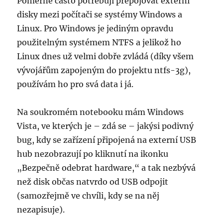
Poměrně často potřebuji přepojovat externí
disky mezi počítači se systémy Windows a
Linux. Pro Windows je jediným opravdu
použitelným systémem NTFS a jelikož ho
Linux dnes už velmi dobře zvládá (díky všem
vývojářům zapojeným do projektu ntfs-3g),
používám ho pro svá data i já.
Na soukromém notebooku mám Windows
Vista, ve kterých je – zdá se – jakýsi podivný
bug, kdy se zařízení připojená na externí USB
hub nezobrazují po kliknutí na ikonku
„Bezpečně odebrat hardware,“ a tak nezbývá
než disk občas natvrdo od USB odpojit
(samozřejmě ve chvíli, kdy se na něj
nezapisuje).