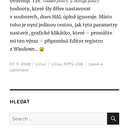
volume.policy. a storage.policy.
ovlivňují. Tzv.
hodnoty, které šly dříve nastavovat
v souborech, dnes HAL úplně ignoruje. Místo
toho je nyní jedinou cestou, jak tyto parametry
nastavit, grafické klikátko, které – promiňte
mi ten výraz – připomíná Editor registru
z Windows…
Posted
Categories
Tags
07. 11. 2008
Linux
Linux
,
NTFS
,
USB
Leave a
on
on
comment
Linux
a
NTFS
automount
HLEDAT
SE
Search
for: