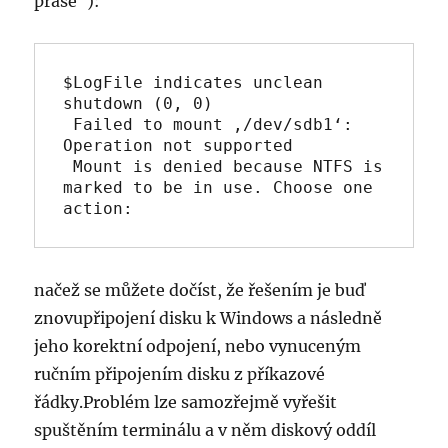
prase“):
$LogFile indicates unclean 
shutdown (0, 0)

 Failed to mount ‚/dev/sdb1‘: 
Operation not supported

 Mount is denied because NTFS is 
marked to be in use. Choose one 
action:
načež se můžete dočíst, že řešením je buď
znovupřipojení disku k Windows a následně
jeho korektní odpojení, nebo vynuceným
ručním připojením disku z příkazové
řádky.Problém lze samozřejmě vyřešit
spuštěním terminálu a v něm diskový oddíl