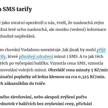
a SMS tarify
 jako ostatní operátoři u nás, tvrdí, že naslouchá svým
ná levé ucho naslouchá, ale mozku (vedení) informace
zhodně nepředává.
pro chování Vodafonu neexistuje. Jak jinak by mohl
přijít
ify
, které
přinášejí zdražení
minut i SMS. A to jak těch
i těch po vyčerpání balíčku. Vzrostla cena SMS, vzrostla
provolání volných minut.
Obzvlášť cena minuty 5 Kč/mi
minační poplatky od ledna klesnou na cca 0,325 Kč/min.
ch zákazníkům do tváře
.
ého zlevňování, nebo alespoň zvýšení počtu
dnotek v balíčcích bez zvyšování ceny, přichází