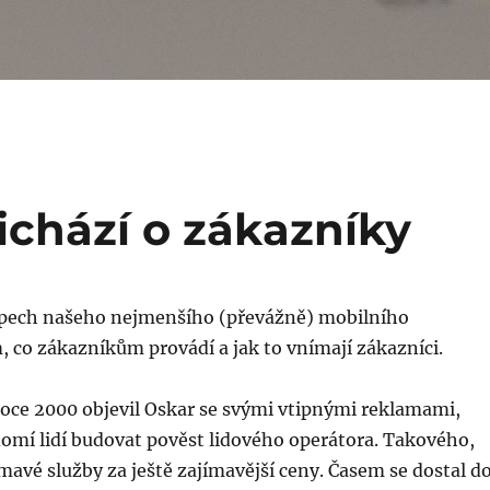
ichází o zákazníky
lapech našeho nejmenšího (převážně) mobilního
, co zákazníkům provádí a jak to vnímají zákazníci.
roce 2000 objevil Oskar se svými vtipnými reklamami,
domí lidí budovat pověst lidového operátora. Takového,
ímavé služby za ještě zajímavější ceny. Časem se dostal d