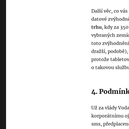
Další věc, co v
datové zvýhodn
trhu
, kdy za 350
vybraných zemích
toto zvýhodněn
dražší, podobě)
protože tableto
o takovou služb
4. Podmínk
Už za vlády Vod
korporátnímu oj
sms, předplacené