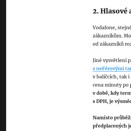
2. Hlasové 
Vodafone, stejně
zákazníkům. Mož
od zákazníků ro
Jiné vysvětlení 
s neFérovými tar
v balíčcích, tak 
cena minuty po 
v době, kdy ter
s DPH, je výsmě
Namísto průběžn
předplacených je