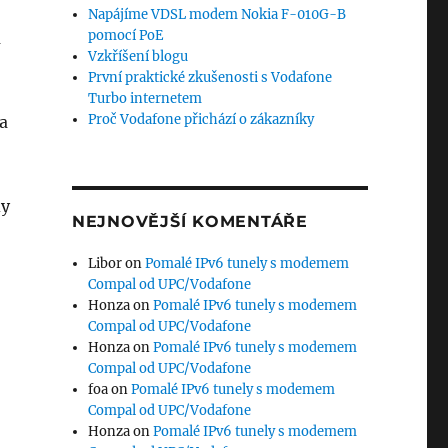
Napájíme VDSL modem Nokia F-010G-B
pomocí PoE
m
Vzkříšení blogu
První praktické zkušenosti s Vodafone
Turbo internetem
Proč Vodafone přichází o zákazníky
a
dy
NEJNOVĚJŠÍ KOMENTÁŘE
Libor
on
Pomalé IPv6 tunely s modemem
Compal od UPC/Vodafone
Honza
on
Pomalé IPv6 tunely s modemem
Compal od UPC/Vodafone
Honza
on
Pomalé IPv6 tunely s modemem
Compal od UPC/Vodafone
foa
on
Pomalé IPv6 tunely s modemem
Compal od UPC/Vodafone
Honza
on
Pomalé IPv6 tunely s modemem