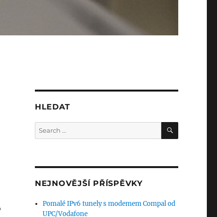
HLEDAT
SEARCH
Search
for:
NEJNOVĚJŠÍ PŘÍSPĚVKY
Pomalé IPv6 tunely s modemem Compal od
o
UPC/Vodafone