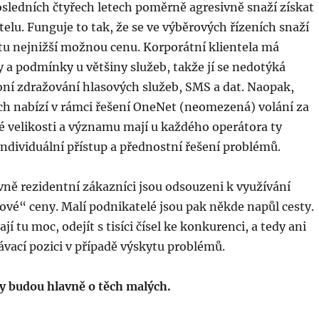
sledních čtyřech letech poměrně agresivně snaží získat
telu. Funguje to tak, že se ve výběrových řízeních snaží
tu nejnižší možnou cenu. Korporátní klientela má
y a podmínky u většiny služeb, takže jí se nedotýká
ní zdražování hlasových služeb, SMS a dat. Naopak,
ch nabízí v rámci řešení OneNet (neomezená) volání za
é velikosti a významu mají u každého operátora ty
 individuální přístup a přednostní řešení problémů.
ně rezidentní zákazníci jsou odsouzeni k využívání
ové“ ceny. Malí podnikatelé jsou pak někde napůl cesty.
jí tu moc, odejít s tisíci čísel ke konkurenci, a tedy ani
vací pozici v případě výskytu problémů.
ky budou hlavně o těch malých.