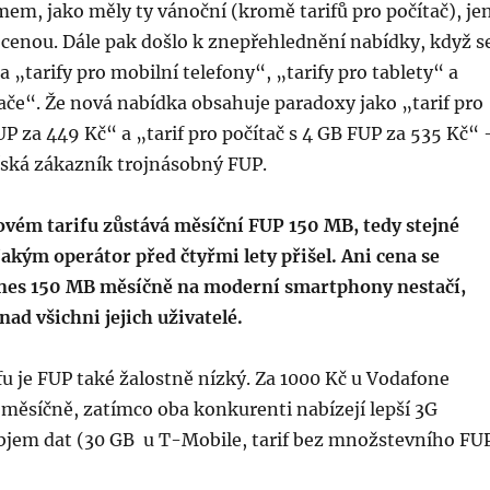
em, jako měly ty vánoční (kromě tarifů pro počítač), je
cenou. Dále pak došlo k znepřehlednění nabídky, když s
na „tarify pro mobilní telefony“, „tarify pro tablety“ a
tače“. Že nová nabídka obsahuje paradoxy jako „tarif pro
UP za 449 Kč“ a „tarif pro počítač s 4 GB FUP za 535 Kč“ 
íská zákazník trojnásobný FUP.
ovém tarifu zůstává měsíční FUP 150 MB, tedy stejné
jakým operátor před čtyřmi lety přišel. Ani cena se
nes 150 MB měsíčně na moderní smartphony nestačí,
nad všichni jejich uživatelé.
fu je FUP také žalostně nízký. Za 1000 Kč u Vodafone
měsíčně, zatímco oba konkurenti nabízejí lepší 3G
 objem dat (30 GB u T-Mobile, tarif bez množstevního FU