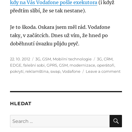
kdy na Vás Vodafone pošle exekutora
(i když
předtím slíbí, že se tak nestane).
Je to škoda. Oskara jsem měl rád. Vodafone
taky, v začátcích. Dnes už vím, že hned po
doběhnutí úvazku půjdu pryč.
Posted
Categories
Tags
22. 10. 2012
3G
,
GSM
,
Mobilní technologie
3G
,
CRM
,
on
EDGE
,
falešní sobi
,
GPRS
,
GSM
,
modernizace
,
operátoři
,
on
pokrytí
,
reklamština
,
swap
,
Vodafone
Leave a comment
Proč
Vodaf
přich
o
zákaz
HLEDAT
SE
Search
for: