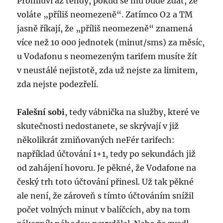
Promluví až tehdy, pokud se mu bude zdát, že
voláte „příliš neomezeně“. Zatímco O2 a TM
jasně říkají, že „příliš neomezeně“ znamená
více než 10 000 jednotek (minut/sms) za měsíc,
u Vodafonu s neomezeným tarifem musíte žít
v neustálé nejistotě, zda už nejste za limitem,
zda nejste podezřelí.
Falešní sobi
, tedy vábnička na služby, které ve
skutečnosti nedostanete, se skrývají v již
několikrát zmiňovaných neFér tarifech:
například účtování 1+1, tedy po sekundách již
od zahájení hovoru. Je pěkné, že Vodafone na
český trh toto účtování přinesl. Už tak pěkné
ale není, že zároveň s tímto účtováním snížil
počet volných minut v balíčcích, aby na tom