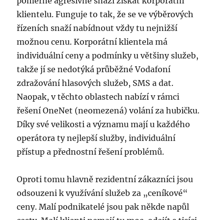
poměrně agresivně snaží získat korporátní
klientelu. Funguje to tak, že se ve výběrových
řízeních snaží nabídnout vždy tu nejnižší
možnou cenu. Korporátní klientela má
individuální ceny a podmínky u většiny služeb,
takže jí se nedotýká průběžné Vodafoní
zdražování hlasových služeb, SMS a dat.
Naopak, v těchto oblastech nabízí v rámci
řešení OneNet (neomezená) volání za hubičku.
Díky své velikosti a významu mají u každého
operátora ty nejlepší služby, individuální
přístup a přednostní řešení problémů.
Oproti tomu hlavně rezidentní zákazníci jsou
odsouzeni k využívání služeb za „ceníkové“
ceny. Malí podnikatelé jsou pak někde napůl