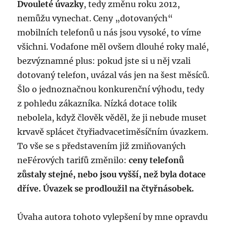
Dvouleté úvazky
, tedy změnu roku 2012,
nemůžu vynechat. Ceny „dotovaných“
mobilních telefonů u nás jsou vysoké, to víme
všichni. Vodafone měl ovšem dlouhé roky malé,
bezvýznamné plus: pokud jste si u něj vzali
dotovaný telefon, uvázal vás jen na šest měsíců.
Šlo o jednoznačnou konkurenční výhodu, tedy
z pohledu zákazníka. Nízká dotace tolik
nebolela, když člověk věděl, že ji nebude muset
krvavě splácet čtyřiadvaceti­měsíčním úvazkem.
To vše se s představením již zmiňovaných
neFérových tarifů změnilo:
ceny telefonů
zůstaly stejné, nebo jsou vyšší, než byla dotace
dříve. Úvazek se prodloužil na čtyřnásobek.
Úvaha autora tohoto vylepšení by mne opravdu