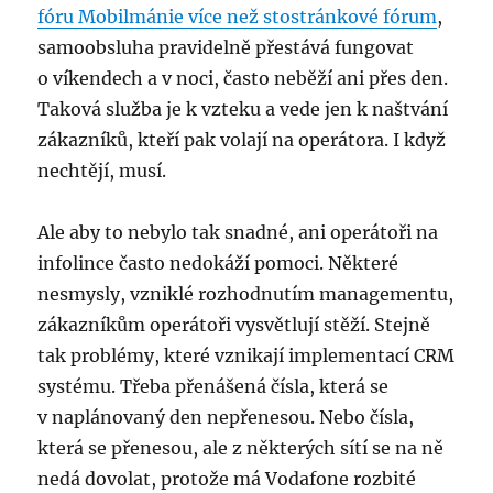
fóru Mobilmánie více než stostránkové fórum
,
samoobsluha pravidelně přestává fungovat
o víkendech a v noci, často neběží ani přes den.
Taková služba je k vzteku a vede jen k naštvání
zákazníků, kteří pak volají na operátora. I když
nechtějí, musí.
Ale aby to nebylo tak snadné, ani operátoři na
infolince často nedokáží pomoci. Některé
nesmysly, vzniklé rozhodnutím managementu,
zákazníkům operátoři vysvětlují stěží. Stejně
tak problémy, které vznikají implementací CRM
systému. Třeba přenášená čísla, která se
v naplánovaný den nepřenesou. Nebo čísla,
která se přenesou, ale z některých sítí se na ně
nedá dovolat, protože má Vodafone rozbité