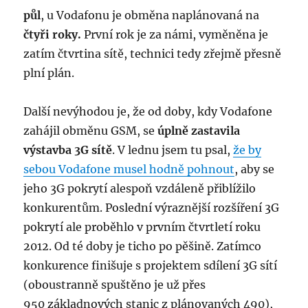
půl
, u Vodafonu je obměna naplánovaná na
čtyři roky.
První rok je za námi, vyměněna je
zatím čtvrtina sítě, technici tedy zřejmě přesně
plní plán.
Další nevýhodou je, že od doby, kdy Vodafone
zahájil obměnu GSM, se
úplně zastavila
výstavba 3G sítě
. V lednu jsem tu psal,
že by
sebou Vodafone musel hodně pohnout
, aby se
jeho 3G pokrytí alespoň vzdáleně přiblížilo
konkurentům. Poslední výraznější rozšíření 3G
pokrytí ale proběhlo v prvním čtvrtletí roku
2012. Od té doby je ticho po pěšině. Zatímco
konkurence finišuje s projektem sdílení 3G sítí
(oboustranně spuštěno je už přes
950 základnových stanic z plánovaných 490),