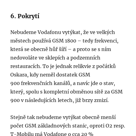
6. Pokrytí
Nebudeme Vodafonu vytýkat, že ve velkých
městech používá GSM 1800 – tedy frekvenci,
která se obecně hůř šíří – a proto se s ním
nedovoláte ve sklepích a podzemních
restauracích. To je jednak relikvie z počátků
Oskara, kdy neměl dostatek GSM
900 frekvenčních kanálů, a navíc jde o stav,
který, spolu s kompletní obměnou sítě za GSM
900 v následujících letech, již brzy zmizí.
Stejně tak nebudeme vytýkat obecně menší
počet GSM základnových stanic, oproti O2 resp.
T-Mobilu má Vodafone o cca 20 %