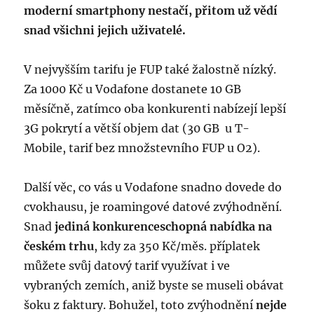
moderní smartphony nestačí, přitom už vědí
snad všichni jejich uživatelé.
V nejvyšším tarifu je FUP také žalostně nízký.
Za 1000 Kč u Vodafone dostanete 10 GB
měsíčně, zatímco oba konkurenti nabízejí lepší
3G pokrytí a větší objem dat (30 GB u T-
Mobile, tarif bez množstevního FUP u O2).
Další věc, co vás u Vodafone snadno dovede do
cvokhausu, je roamingové datové zvýhodnění.
Snad
jediná konkurenceschopná nabídka na
českém trhu
, kdy za 350 Kč/měs. příplatek
můžete svůj datový tarif využívat i ve
vybraných zemích, aniž byste se museli obávat
šoku z faktury. Bohužel, toto zvýhodnění
nejde