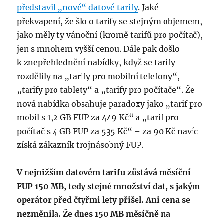
představil „nové“ datové tarify
. Jaké
překvapení, že šlo o tarify se stejným objemem,
jako měly ty vánoční (kromě tarifů pro počítač),
jen s mnohem vyšší cenou. Dále pak došlo
k znepřehlednění nabídky, když se tarify
rozdělily na „tarify pro mobilní telefony“,
„tarify pro tablety“ a „tarify pro počítače“. Že
nová nabídka obsahuje paradoxy jako „tarif pro
mobil s 1,2 GB FUP za 449 Kč“ a „tarif pro
počítač s 4 GB FUP za 535 Kč“ – za 90 Kč navíc
získá zákazník trojnásobný FUP.
V nejnižším datovém tarifu zůstává měsíční
FUP 150 MB, tedy stejné množství dat, s jakým
operátor před čtyřmi lety přišel. Ani cena se
nezměnila. Že dnes 150 MB měsíčně na