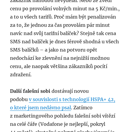
zákazník náhodou nevydělal. Nebo že zvedl
cenu po provolání volných minut na 5 Kč/min.,
a to u všech tarifů. Proč mám být penalizován
za to, že jednou za čas provolám pár minut
navíc nad svůj tarifní balíček? Stejně tak cena
SMS nad balíček je dnes férově shodná u všech
SMS balíčků – a jako na potvoru opět
nedochází ke zlevnění na nejnižší možnou
cenu, ale naopak většina zákazníků pocítí
zdražení.
Další falešní sobi
dostávají novou
podobu
v souvis­losti s technologií HSPA+ 42,
o které jsem nedávno psal
. Zatímco
z marketingového pohledu falešní sobi vítězí
na celé čáře (Vodafone je nejlepší, pokryl