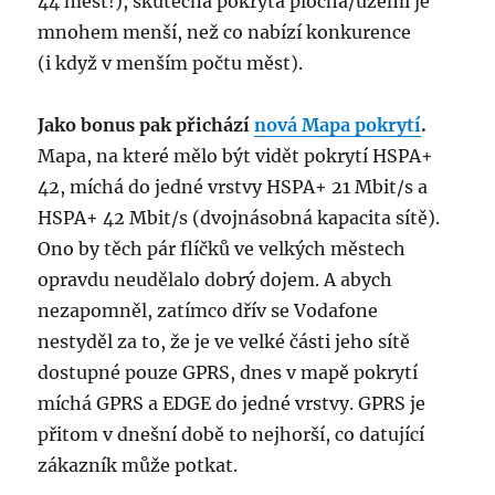
44 měst!), skutečná pokrytá plocha/území je
mnohem menší, než co nabízí konkurence
(i když v menším počtu měst).
Jako bonus pak přichází
nová Mapa pokrytí
.
Mapa, na které mělo být vidět pokrytí HSPA+
42, míchá do jedné vrstvy HSPA+ 21 Mbit/s a
HSPA+ 42 Mbit/s (dvojnásobná kapacita sítě).
Ono by těch pár flíčků ve velkých městech
opravdu neudělalo dobrý dojem. A abych
nezapomněl, zatímco dřív se Vodafone
nestyděl za to, že je ve velké části jeho sítě
dostupné pouze GPRS, dnes v mapě pokrytí
míchá GPRS a EDGE do jedné vrstvy. GPRS je
přitom v dnešní době to nejhorší, co datující
zákazník může potkat.