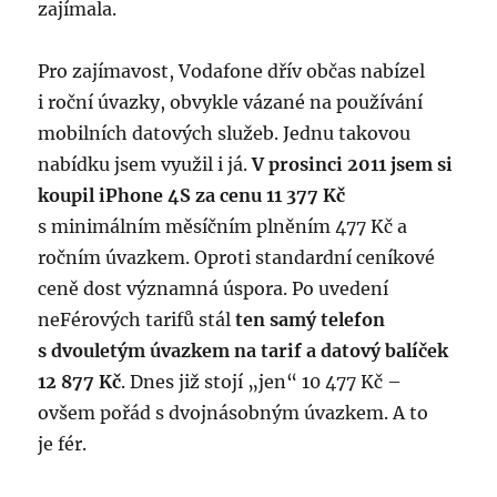
zajímala.
Pro zajímavost, Vodafone dřív občas nabízel
i roční úvazky, obvykle vázané na používání
mobilních datových služeb. Jednu takovou
nabídku jsem využil i já.
V prosinci 2011 jsem si
koupil iPhone 4S za cenu 11 377 Kč
s minimálním měsíčním plněním 477 Kč a
ročním úvazkem. Oproti standardní ceníkové
ceně dost významná úspora. Po uvedení
neFérových tarifů stál
ten samý telefon
s dvouletým úvazkem na tarif a datový balíček
12 877 Kč
. Dnes již stojí „jen“ 10 477 Kč –
ovšem pořád s dvojnásobným úvazkem. A to
je fér.