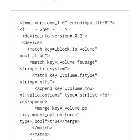
<?xml version=„1.0“ encoding=„UTF-8“?> 
<!-- -
- SGML -
- -->

 <deviceinfo version=„0.2“>

 <device>

   <match key=„block.is_vo­lume“ 
bool=„true“>

    <match key=„volume.fsu­sage“ 
string=„filesys­tem“>

     <match key=„volume.fstype“ 
string=„ntfs“>

      <append key=„volume.mou­
nt.valid_opti­ons“ type=„strlist“>for­
ce</append>

      <merge key=„volume.po­
licy.mount_op­tion.force“ 
type=„bool“>tru­e</merge>

     </match>

    </match>
