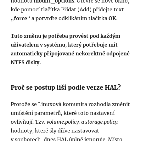
hodnotu
mount_options
. Otevře se nové okno,
kde pomocí tlačítka Přidat (Add) přidejte text
„
force
“ a potvrďte odklikáním tlačítka
OK
.
Tuto změnu je potřeba provést pod každým
uživatelem v systému, který potřebuje mít
automaticky připojované nekorektně odpojené
NTFS disky.
Proč se postup liší podle verze HAL?
Protože se Linuxová komunita rozhodla změnit
umístění parametrů, které toto nastavení
ovlivňují. Tzv.
volume.policy. a storage.policy.
hodnoty, které šly dříve nastavovat
v souborech, dnes HAL úplně ignoruje. Místo