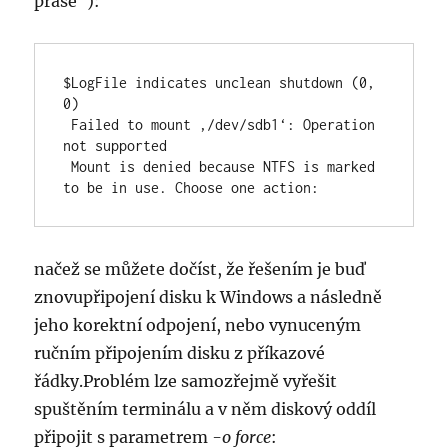
prase“):
$LogFile indicates unclean shutdown (0, 
0)

 Failed to mount ‚/dev/sdb1‘: Operation 
not supported

 Mount is denied because NTFS is marked 
to be in use. Choose one action:
načež se můžete dočíst, že řešením je buď
znovupřipojení disku k Windows a následně
jeho korektní odpojení, nebo vynuceným
ručním připojením disku z příkazové
řádky.Problém lze samozřejmě vyřešit
spuštěním terminálu a v něm diskový oddíl
připojit s parametrem
-o force
: