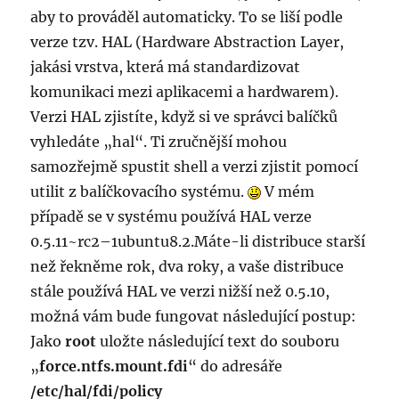
aby to prováděl automaticky. To se liší podle
verze tzv. HAL (Hardware Abstraction Layer,
jakási vrstva, která má standardizovat
komunikaci mezi aplikacemi a hardwarem).
Verzi HAL zjistíte, když si ve správci balíčků
vyhledáte „hal“. Ti zručnější mohou
samozřejmě spustit shell a verzi zjistit pomocí
utilit z balíčkovacího systému.
V mém
případě se v systému používá HAL verze
0.5.11~rc2–1ubuntu8.2.Máte-li distribuce starší
než řekněme rok, dva roky, a vaše distribuce
stále používá HAL ve verzi nižší než 0.5.10,
možná vám bude fungovat následující postup:
Jako
root
uložte následující text do souboru
„
force.ntfs.mou­nt.fdi
“ do adresáře
/etc/hal/fdi/po­licy