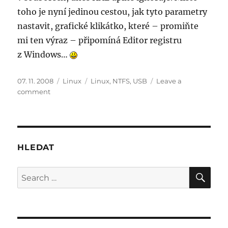
toho je nyní jedinou cestou, jak tyto parametry
nastavit, grafické klikátko, které – promiňte
mi ten výraz – připomíná Editor registru
z Windows…
Posted
Categories
Tags
07. 11. 2008
Linux
Linux
,
NTFS
,
USB
Leave a
on
on
comment
Linux
a
NTFS
automount
HLEDAT
SE
Search
for: