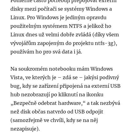
Poměrně často potřebuji přepojovat externí
disky mezi počítači se systémy Windows a
Linux. Pro Windows je jediným opravdu
použitelným systémem NTFS a jelikož ho
Linux dnes už velmi dobře zvládá (díky všem
vývojářům zapojeným do projektu ntfs-3g),
používám ho pro svá data i já.
Na soukromém notebooku mám Windows
Vista, ve kterých je – zdá se – jakýsi podivný
bug, kdy se zařízení připojená na externí USB
hub nezobrazují po kliknutí na ikonku
„Bezpečně odebrat hardware,“ a tak nezbývá
než disk občas natvrdo od USB odpojit
(samozřejmě ve chvíli, kdy se na něj
nezapisuje).