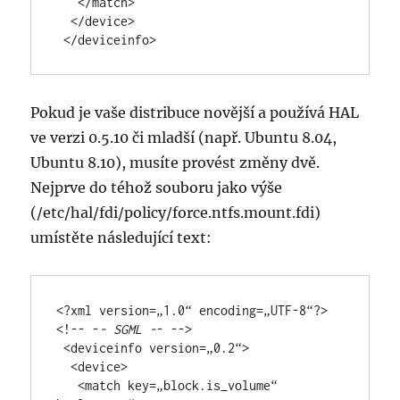
   </match>

  </device>

 </deviceinfo>
Pokud je vaše distribuce novější a používá HAL
ve verzi 0.5.10 či mladší (např. Ubuntu 8.04,
Ubuntu 8.10), musíte provést změny dvě.
Nejprve do téhož souboru jako výše
(/etc/hal/fdi/po­licy/force.ntfs­.mount.fdi)
umístěte následující text:
<?xml version=„1.0“ encoding=„UTF-8“?> 
<!-- -
- SGML -
- -->

 <deviceinfo version=„0.2“>

  <device>

   <match key=„block.is_vo­lume“ 