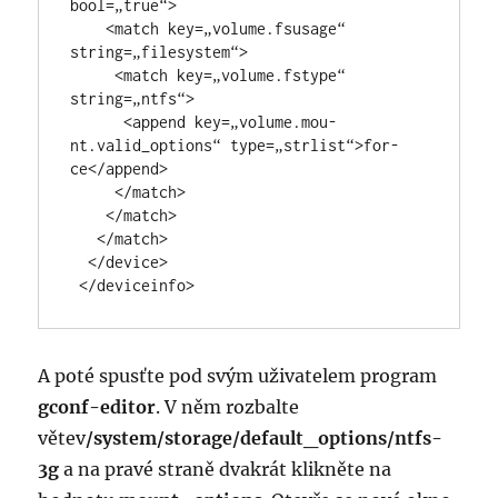
bool=„true“>

    <match key=„volume.fsu­sage“ 
string=„filesys­tem“>

     <match key=„volume.fstype“ 
string=„ntfs“>

      <append key=„volume.mou­
nt.valid_opti­ons“ type=„strlist“>for­
ce</append>

     </match>

    </match>

   </match>

  </device>

 </deviceinfo>
A poté spusťte pod svým uživatelem program
gconf-editor
. V něm rozbalte
větev
/system/stora­ge/default_op­tions/ntfs-
3g
a na pravé straně dvakrát klikněte na