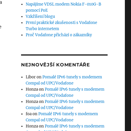
a
Napájíme VDSL modem Nokia F-010G-B
pomocí PoE
Vzkříšení blogu
První praktické zkušenosti s Vodafone
e
Turbo internetem
Proč Vodafone přichází o zákazníky
NEJNOVĚJŠÍ KOMENTÁŘE
Libor
on
Pomalé IPv6 tunely s modemem
Compal od UPC/Vodafone
Honza
on
Pomalé IPv6 tunely s modemem
Compal od UPC/Vodafone
Honza
on
Pomalé IPv6 tunely s modemem
Compal od UPC/Vodafone
foa
on
Pomalé IPv6 tunely s modemem
Compal od UPC/Vodafone
Honza
on
Pomalé IPv6 tunely s modemem