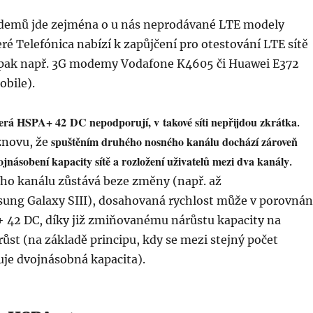
demů jde zejména o u nás neprodávané LTE modely
eré Telefónica nabízí k zapůjčení pro otestování LTE sítě
le pak např. 3G modemy Vodafone K4605 či Huawei E372
obile).
která HSPA+ 42 DC nepodporují, v takové síti nepřijdou zkrátka
.
spuštěním druhého nosného kanálu dochází zároveň
znovu, že
jnásobení kapacity sítě a rozložení uživatelů mezi dva kanály
.
o kanálu zůstává beze změny (např. až
sung Galaxy SIII), dosahovaná rychlost může v porovnán
A+ 42 DC, díky již zmiňovanému nárůstu kapacity na
ůst (na základě principu, kdy se mezi stejný počet
uje dvojnásobná kapacita).