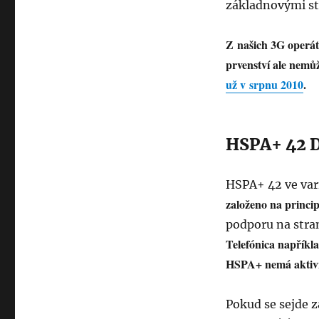
základnovými sta
Z našich 3G operáto
prvenství ale nemů
už v srpnu 2010
.
HSPA+ 42 
HSPA+ 42 ve vari
založeno na princi
podporu na stra
Telefónica napříkla
HSPA+ nemá aktiv
Pokud se sejde z