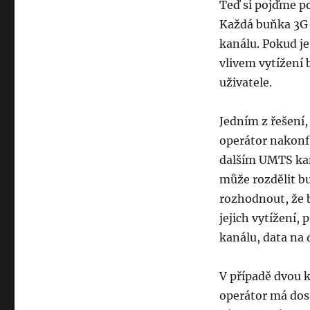
Teď si pojďme po
Každá buňka 3G 
kanálu. Pokud j
vlivem vytížení
uživatele.
Jedním z řešení, 
operátor nakonfi
dalším UMTS kan
může rozdělit b
rozhodnout, že 
jejich vytížení,
kanálu, data na
V případě dvou
operátor má dos