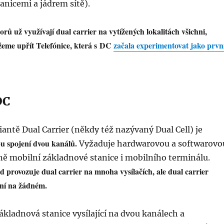
nicemi a jádrem sítě).
rů už využívají dual carrier na vytížených lokalitách všichni,
žeme upřít Telefónice, která s DC
začala experimentovat jako prvn
DC
antě Dual Carrier (někdy též nazývaný Dual Cell) je
pu spojení dvou kanálů.
Vyžaduje hardwarovou a softwarovo
ně mobilní základnové stanice i mobilního terminálu.
d provozuje dual carrier na mnoha vysílačích, ale dual carrier
ní na žádném.
ákladnová stanice vysílající na dvou kanálech a