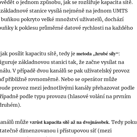
vědět o jednom způsobu, jak se rozšiřuje kapacita sítě.
základnové stanice vysílá nejméně na jednom UMTS
e buňkou pokryto velké množství uživatelů, dochází
 buňky k poklesu průměrné datové rychlosti na každého
metoda „hrubé síly“
jak posílit kapacitu sítě, tedy je
:
guruje základnovou stanici tak, že začne vysílat na
álu. V případě dvou kanálů se pak uživatelský provoz
uď přibližně rovnoměrně. Nebo se operátor může
bude provoz mezi jednotlivými kanály přehazovat podle
 případně podle typu provozu (hlasové volání na prvním
 druhém).
vzrůst kapacita sítě až na dvojnásobek
 kanálů může
. Tedy pok
tatečně dimenzovanou i přístupovou síť (mezi