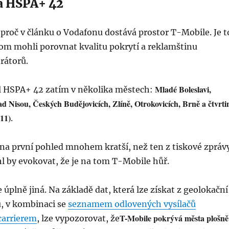
a HSPA+ 42
 proč v článku o Vodafonu dostává prostor T-Mobile. Je t
om mohli porovnat kvalitu pokrytí a reklamštinu
rátorů.
Mladé Boleslavi,
l HSPA+ 42 zatím v několika městech:
ad Nisou, Českých Budějovicích, Zlíně, Otrokovicích, Brně a čtvrti
 11)
.
na první pohled mnohem kratší, než ten z tiskové zpráv
l by evokovat, že je na tom T-Mobile hůř.
 úplně jiná. Na základě dat, která lze získat z geolokační
, v kombinaci se
seznamem odlovených vysílačů
T-Mobile pokrývá města plošně
carrierem
, lze vypozorovat, že