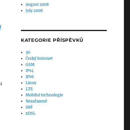
August 2008
July 2008
í
KATEGORIE PŘÍSPĚVKŮ
3G
Český Internet
GSM
IPv4
IPv6
u
Linux
LTE
Mobilní technologie
Nezařazené
Sítě
xDSL