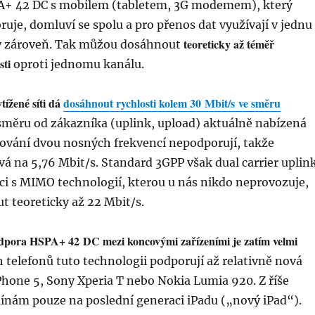
A+ 42 DC s mobilem (tabletem, 3G modemem), který
je, domluví se spolu a pro přenos dat využívají v jednu
teoreticky až téměř
ly zároveň. Tak můžou dosáhnout
sti
oproti jednomu kanálu.
tížené síti dá
dosáhnout rychlosti kolem 30 Mbit/s ve směru
 směru od zákazníka (uplink, upload) aktuálně nabízená
ování dvou nosných frekvencí nepodporují, takže
 na 5,76 Mbit/s. Standard 3GPP však dual carrier uplin
ci s MIMO technologií, kterou u nás nikdo neprovozuje,
t teoreticky až 22 Mbit/s.
dpora HSPA+ 42 DC mezi koncovými zařízeními je zatím velmi
h telefonů tuto technologii podporují až relativně nová
iPhone 5, Sony Xperia T nebo Nokia Lumia 920. Z říše
mínám pouze na poslední generaci iPadu („nový iPad“).