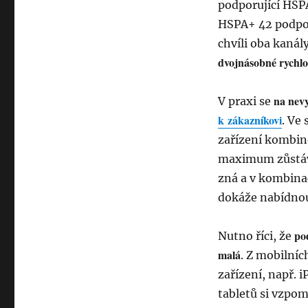
podporující HSP
HSPA+ 42 podporu
chvíli oba kaná
dvojnásobné rychlo
na nevy
V praxi se
k zákazníkovi
. Ve
zařízení kombin
maximum zůstává
zná a v kombina
dokáže nabídnou
po
Nutno říci, že
malá
. Z mobilníc
zařízení, např. 
tabletů si vzpo