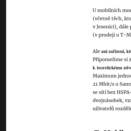
U mobilních mo
(včetně těch, kt
v Jesenici), dá
(v prodeji u T-M
ani zařízení, 
Ale
Připomeňme si 
k teoretickému zdvo
Maximum jednoh
21 Mbit/s u Sam
se sítí bez HSP
dvojnásobek, vzr
uživatelů rozděl