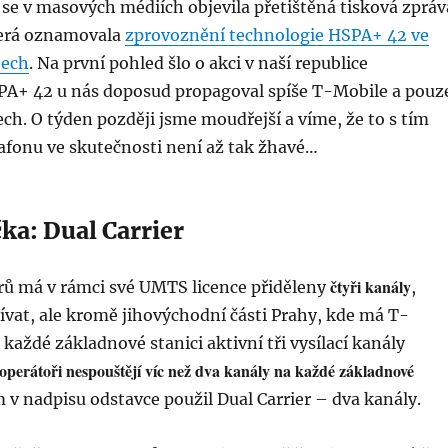
 se v masových médiích objevila přetištěná tisková zpráv
terá oznamovala
zprovoznění technologie HSPA+ 42 ve
tech
. Na první pohled šlo o akci v naší republice
A+ 42 u nás doposud propagoval spíše T-Mobile a pouz
ch. O týden později jsme moudřejší a víme, že to s tím
fonu ve skutečnosti není až tak žhavé…
ka: Dual Carrier
čtyři kanály
rů má v rámci své UMTS licence přiděleny
,
vat, ale kromě jihovýchodní části Prahy, kde má T-
každé základnové stanici aktivní tři vysílací kanály
operátoři nespouštějí víc než dva kanály na každé základnové
m v nadpisu odstavce použil Dual Carrier – dva kanály.