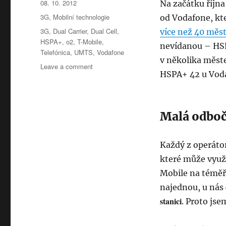
Posted
08. 10. 2012
Na začátku října
on
Categories
3G
,
Mobilní technologie
od Vodafone, k
Tags
3G
,
Dual Carrier
,
Dual Cell
,
více než 40 měs
HSPA+
,
o2
,
T-Mobile
,
nevídanou – HSP
Telefónica
,
UMTS
,
Vodafone
v několika měste
on
Leave a comment
HSPA+ 42 u Voda
Pravda
o
Vodafone
HSPA+
Malá odboč
42
(Dual
Carrier)
Každý z operáto
které může využí
Mobile na téměř 
najednou, u nás
stanici
. Proto jse