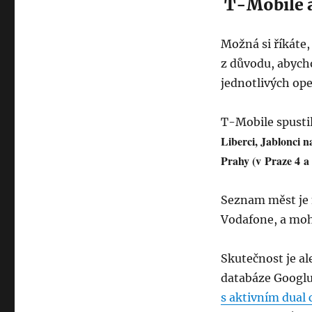
T-Mobile 
Možná si říkáte,
z důvodu, abych
jednotlivých ope
T-Mobile spusti
Liberci, Jablonci n
Prahy (v Praze 4 a
Seznam měst je 
Vodafone, a moh
Skutečnost je ale
databáze Googlu
s aktivním dual 