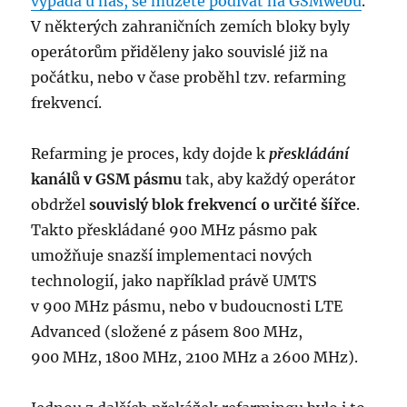
vypadá u nás, se můžete podívat na GSMwebu
.
V některých zahraničních zemích bloky byly
operátorům přiděleny jako souvislé již na
počátku, nebo v čase proběhl tzv. refarming
frekvencí.
Refarming je proces, kdy dojde k
přeskládání
kanálů v GSM pásmu
tak, aby každý operátor
obdržel
souvislý blok frekvencí o určité šířce
.
Takto přeskládané 900 MHz pásmo pak
umožňuje snazší implementaci nových
technologií, jako například právě UMTS
v 900 MHz pásmu, nebo v budoucnosti LTE
Advanced (složené z pásem 800 MHz,
900 MHz, 1800 MHz, 2100 MHz a 2600 MHz).