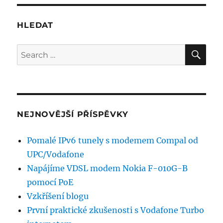
nás
nikdy
nebude
HLEDAT
3G
pokrytí
SE
Search
jako
for:
ve
Francii
NEJNOVĚJŠÍ PŘÍSPĚVKY
Pomalé IPv6 tunely s modemem Compal od
UPC/Vodafone
Napájíme VDSL modem Nokia F-010G-B
pomocí PoE
Vzkříšení blogu
První praktické zkušenosti s Vodafone Turbo