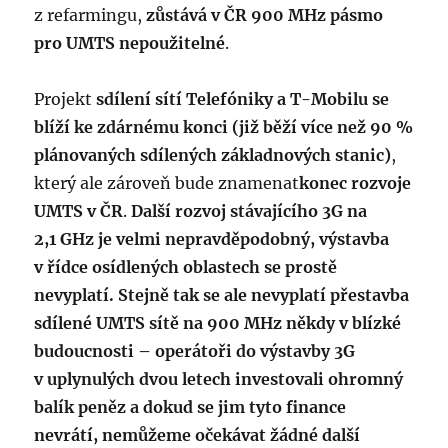
z refarmingu,
zůstává v ČR 900 MHz pásmo
pro UMTS nepoužitelné
.
Projekt
sdílení sítí Telefóniky a T-Mobilu se
blíží ke zdárnému konci (již běží více než 90 %
plánovaných sdílených základnových stanic)
,
který ale zároveň bude znamenat
konec rozvoje
UMTS v ČR
.
Další rozvoj stávajícího 3G na
2,1 GHz je velmi nepravděpodobný, výstavba
v řídce osídlených oblastech se prostě
nevyplatí. Stejně tak se ale nevyplatí přestavba
sdílené UMTS sítě na 900 MHz někdy v blízké
budoucnosti – operátoři do výstavby 3G
v uplynulých dvou letech investovali ohromný
balík peněz a dokud se jim tyto finance
nevrátí, nemůžeme očekávat žádné další