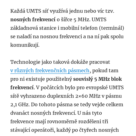
Každá UMTS síť využívá jednu nebo víc tzv.
nosných frekvencí
o šířce 5 MHz. UMTS
základnová stanice i mobilní telefon (terminál)
se naladí na nosnou frekvenci a na ní pak spolu
komunikují.
Technologie jako taková dokáže pracovat
v různých frekvenčních pásmech
, pokud tam
pro ni existuje použitelný
souvislý 5 MHz blok
frekvencí
. V počátcích bylo pro evropské UMTS
sítě vyhrazeno duplexních 2×60 MHz v pásmu
2,1 GHz. Do tohoto pásma se tedy vejde celkem
dvanáct nosných frekvencí. U nás tyto
frekvence mají rovnoměrně rozděleni tři
stávající operátoři, každý po čtyřech nosných