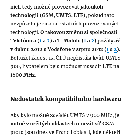
nich tedy možné provozovat
jakoukoli
technologii (GSM, UMTS, LTE)
, pokud tato
nezpůsobuje rušení ostatních provozovaných
technologií.
O takovou změnu si společnosti
Telefónica (
1
a
2
) a T-Mobile (
1
a
2
) požály až
v dubnu 2012 a Vodafone v srpnu 2012 (
1
a
2
).
Bohužel žádost na ČTÚ nepřistála kvůli UMTS
900, hybatelem byla možnost nasadit
LTE na
1800 MHz
.
Nedostatek kompatibilního hardwaru
Aby bylo možné zavádět UMTS v 900 MHz,
je
nutné v určitých oblastech omezit síť GSM
–
proto jsou dnes ve Francii oblasti, kde někteří