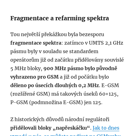
Fragmentace a refarming spektra
Tou největší překážkou byla bezesporu
fragmentace spektra
: zatímco v UMTS 2,1 GHz
pásmu byly v souladu se standardem
operátorům již od začátku přidělovány souvislé
5 MHz bloky,
900 MHz pásmo bylo původně
vyhrazeno pro GSM
a již od počátku bylo
děleno po úsecích dlouhých 0,2 MHz
. E-GSM
(rozšířené GSM) má takových úseků 60+125,
P-GSM (podmnožina E-GSM) jen 125.
Z historických důvodů národní regulátoři
přidělovali bloky „napřeskáčku“
.
Jak to dnes