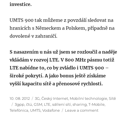
investice.
UMTS 900 tak můžeme z povzdálí sledovat na
hranicích s Německem a Polskem, případně na
dovolené v zahraničí.
S nasazením u nás už jsem se rozloučil a naděje
vkládám v rozvoj LTE. V 800 MHz pásmu totiž
LTE nabídne to, co by zvládlo i UMTS 900 –
široké pokrytí. A jako bonus ještě získáme
vyšší kapacitu sítě a přenosové rychlosti.
Posted
Categories
10. 08. 2012
3G
,
Český Internet
,
Mobilní technologie
,
Sítě
on
Tags
3gpp
,
čtú
,
GSM
,
LTE
,
sdílení sítí
,
sharing
,
T-Mobile
,
on
Telefónica
,
UMTS
,
Vodafone
Leave a comment
Proč
u