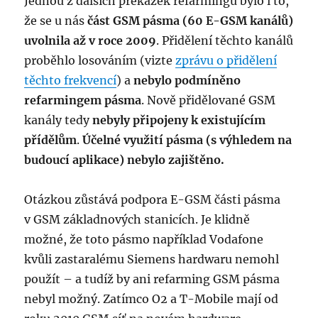
Jednou z dalších překážek refarmingu bylo i to,
že se u nás
část GSM pásma (60 E-GSM kanálů)
uvolnila až v roce 2009
. Přidělení těchto kanálů
proběhlo losováním (vizte
zprávu o přidělení
těchto frekvencí
) a
nebylo podmíněno
refarmingem pásma
. Nově přidělované GSM
kanály tedy
nebyly připojeny k existujícím
přídělům
.
Účelné využití pásma (s výhledem na
budoucí aplikace) nebylo zajištěno.
Otázkou zůstává podpora E-GSM části pásma
v GSM základnových stanicích. Je klidně
možné, že toto pásmo například Vodafone
kvůli zastaralému Siemens hardwaru nemohl
použít – a tudíž by ani refarming GSM pásma
nebyl možný. Zatímco O2 a T-Mobile mají od