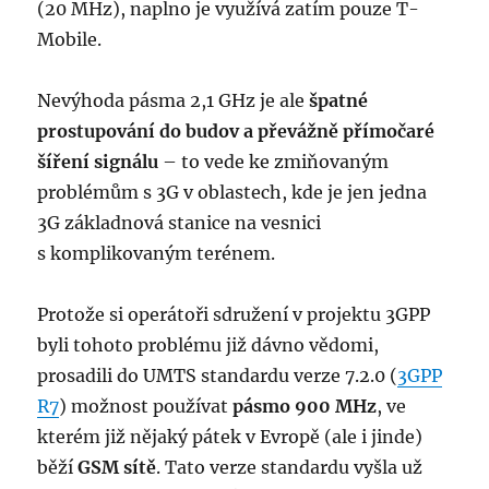
(20 MHz), naplno je využívá zatím pouze T-
Mobile.
Nevýhoda pásma 2,1 GHz je ale
špatné
prostupování do budov a převážně přímočaré
šíření signálu
– to vede ke zmiňovaným
problémům s 3G v oblastech, kde je jen jedna
3G základnová stanice na vesnici
s komplikovaným terénem.
Protože si operátoři sdružení v projektu 3GPP
byli tohoto problému již dávno vědomi,
prosadili do UMTS standardu verze 7.2.0 (
3GPP
R7
) možnost používat
pásmo 900 MHz
, ve
kterém již nějaký pátek v Evropě (ale i jinde)
běží
GSM sítě
. Tato verze standardu vyšla už