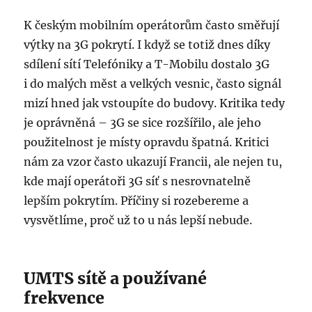
K českým mobilním operátorům často směřují
výtky na 3G pokrytí. I když se totiž dnes díky
sdílení sítí Telefóniky a T-Mobilu dostalo 3G
i do malých měst a velkých vesnic, často signál
mizí hned jak vstoupíte do budovy. Kritika tedy
je oprávněná – 3G se sice rozšířilo, ale jeho
použitelnost je místy opravdu špatná. Kritici
nám za vzor často ukazují Francii, ale nejen tu,
kde mají operátoři 3G síť s nesrovnatelně
lepším pokrytím. Příčiny si rozebereme a
vysvětlíme, proč už to u nás lepší nebude.
UMTS sítě a používané
frekvence