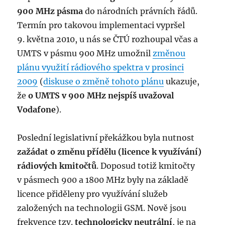
900 MHz pásma
do národních právních řádů.
Termín pro takovou implementaci vypršel
9. května 2010, u nás se ČTÚ rozhoupal včas a
UMTS v pásmu 900 MHz umožnil
změnou
plánu využití rádiového spektra v prosinci
2009
(
diskuse o změně tohoto plánu
ukazuje,
že
o UMTS v 900 MHz nejspíš uvažoval
Vodafone
).
Poslední legislativní překážkou byla nutnost
zažádat o změnu přídělu (licence k využívání)
rádiových kmitočtů
. Doposud totiž kmitočty
v pásmech 900 a 1800 MHz byly na základě
licence přiděleny pro využívání služeb
založených na technologii GSM. Nově jsou
frekvence tzv.
technologicky neutrální
, je na