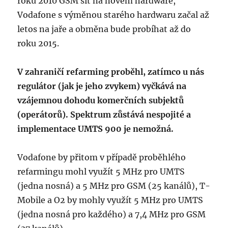
roku 2010 GSM síť na novém hardware,
Vodafone s výměnou starého hardwaru začal až
letos na jaře a obměna bude probíhat až do
roku 2015.
V zahraničí refarming proběhl, zatímco u nás
regulátor (jak je jeho zvykem) vyčkává na
vzájemnou dohodu komerčních subjektů
(operátorů). Spektrum zůstává nespojité a
implementace UMTS 900 je nemožná.
Vodafone by přitom v případě proběhlého
refarmingu mohl využít 5 MHz pro UMTS
(jedna nosná) a 5 MHz pro GSM (25 kanálů), T-
Mobile a O2 by mohly využít 5 MHz pro UMTS
(jedna nosná pro každého) a 7,4 MHz pro GSM