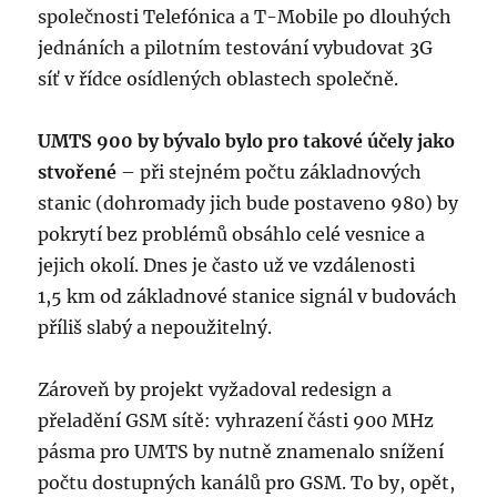
společnosti Telefónica a T-Mobile po dlouhých
jednáních a pilotním testování vybudovat 3G
síť v řídce osídlených oblastech společně.
UMTS 900 by bývalo bylo pro takové účely jako
stvořené
– při stejném počtu základnových
stanic (dohromady jich bude postaveno 980) by
pokrytí bez problémů obsáhlo celé vesnice a
jejich okolí. Dnes je často už ve vzdálenosti
1,5 km od základnové stanice signál v budovách
příliš slabý a nepoužitelný.
Zároveň by projekt vyžadoval redesign a
přeladění GSM sítě: vyhrazení části 900 MHz
pásma pro UMTS by nutně znamenalo snížení
počtu dostupných kanálů pro GSM. To by, opět,