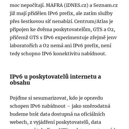
moc nepočítají. MAFRA (iDNES.cz) a Seznam.cz
již mají přidělen IPv6 prefix, ale zatím služby
přes šestkovou síť nenabízí. Centrum/Atlas je
připojen ke dvěma poskytovatelům, GTS a O2,
přičemž GTS s IPv6 experimentuje zřejmě jenv
laboratořích a O2 nemá ani IPv6 prefix, není
tedy schopno IPv6 konektivitu nabídnout.
IPv6 u poskytovatelů internetu a
obsahu
Pojďme si sesumarizovat, kdo je opravdu
schopen IPv6 nabídnout – jako směrodatná
budeme brát data dostupná na oficiálních
webech, z vyjádření poskytovatelů, data