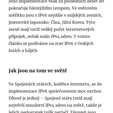
Jeho implementace však za posledních deset let
pokračuje hlemýždím tempem. Ve světovém
měřítku jsou s IPv6 nejdále v asijských zemích,
jmenovitě Japonsko, Čína, Jižní Korea. Tyto
země mají totiž veliký počet internetových
přípojek, avšak málo IPv4 adres. V tomto
článku se podíváme na stav IPv6 v českých
luzích a hájích.
Jak jsou na tom ve světě
Ve Spojených státech, kolébce internetu, se do
implementace IPv6 společnostem moc nechce.
Důvod je jediný – Spojené státy totiž mají
největší množství IPv4 adres na světě, takže je
jejich nedostatek tolik netlačí. Zároveň jsou