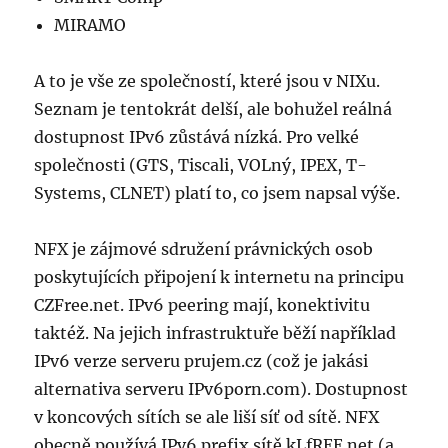
MIRAMO
A to je vše ze společností, které jsou v NIXu.
Seznam je tentokrát delší, ale bohužel reálná
dostupnost IPv6 zůstává nízká. Pro velké
společnosti (GTS, Tiscali, VOLný, IPEX, T-
Systems, CLNET) platí to, co jsem napsal výše.
NFX je zájmové sdružení právnických osob
poskytujících připojení k internetu na principu
CZFree.net. IPv6 peering mají, konektivitu
taktéž. Na jejich infrastruktuře běží například
IPv6 verze serveru prujem.cz (což je jakási
alternativa serveru IPv6porn.com). Dostupnost
v koncových sítích se ale liší síť od sítě. NFX
obecně používá IPv6 prefix sítě kLfREE.net (a