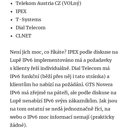
Telekom Austria CZ (VOLný)
IPEX
T-Systems
Dial Telecom
CLNET
Není jich moc, co říkáte? IPEX podle diskuse na
Lupě IPv6 implementováno má a požadavky
s klienty řeší individuálně. Dial Telecom má
IPv6 funkční (běží přes něj i tato stránka) a
klientům ho nabízí na požádání. GTS Novera
IPv6 má zřejmě na páteři, ale podle diskuse na
Lupě nenabízí IPv6 svým zákazníkům. Jak jsou
na tom ostatní se nedá jednoznačně říci, na
webu o IPv6 moc informací nemají (prakticky
žádné).