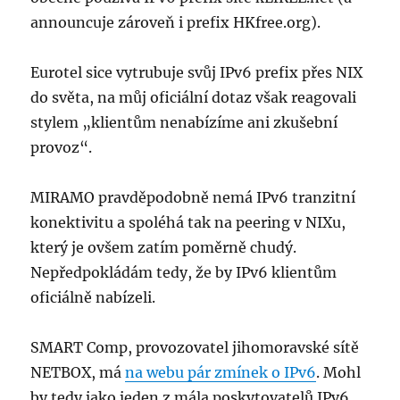
announcuje zároveň i prefix HKfree.org).
Eurotel sice vytrubuje svůj IPv6 prefix přes NIX
do světa, na můj oficiální dotaz však reagovali
stylem „klientům nenabízíme ani zkušební
provoz“.
MIRAMO pravděpodobně nemá IPv6 tranzitní
konektivitu a spoléhá tak na peering v NIXu,
který je ovšem zatím poměrně chudý.
Nepředpokládám tedy, že by IPv6 klientům
oficiálně nabízeli.
SMART Comp, provozovatel jihomoravské sítě
NETBOX, má
na webu pár zmínek o IPv6
. Mohl
by tedy jako jeden z mála poskytovatelů IPv6