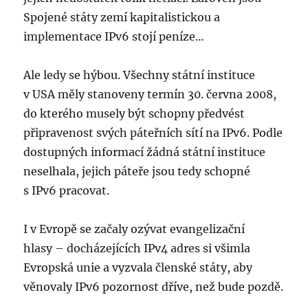
Spojené státy zemí kapitalistickou a
implementace IPv6 stojí peníze…
Ale ledy se hýbou. Všechny státní instituce
v USA měly stanoveny termín 30. června 2008,
do kterého musely být schopny předvést
připravenost svých páteřních sítí na IPv6. Podle
dostupných informací žádná státní instituce
neselhala, jejich páteře jsou tedy schopné
s IPv6 pracovat.
I v Evropě se začaly ozývat evangelizační
hlasy – docházejících IPv4 adres si všimla
Evropská unie a vyzvala členské státy, aby
věnovaly IPv6 pozornost dříve, než bude pozdě.