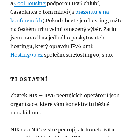
a
CoolHousing
podporou IPv6 chlubí,
Casablanca o tom mluví (a
prezentuje na
konferencích
)­.Pokud chcete jen hosting, máte
na českém trhu velmi omezený výběr. Zatím
jsem narazil na jediného poskytovatele
hostingu, který opravdu IPv6 umí:
Hosting90.cz
společnosti Hosting90, s.r.o.
TI OSTATNÍ
Zbytek NIX – IPv6 peerujících operátorů jsou
organizace, které vám konektivitu běžně
nenabídnou.
NIX.cz a NIC.cz sice peerují, ale konektivitu