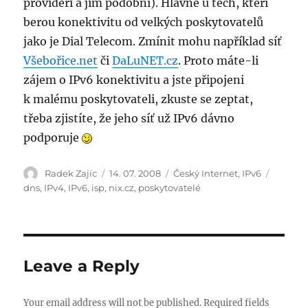
provideři a jim podobní). Hlavně u těch, kteří
berou konektivitu od velkých poskytovatelů
jako je Dial Telecom. Zmínit mohu například síť
Všebořice.net
či
DaLuNET.cz
. Proto máte-li
zájem o IPv6 konektivitu a jste připojeni
k malému poskytovateli, zkuste se zeptat,
třeba zjistíte, že jeho síť už IPv6 dávno
podporuje
Author
Posted
Categories
Tags
Radek Zajíc
14. 07. 2008
Český Internet
,
IPv6
on
dns
,
IPv4
,
IPv6
,
isp
,
nix.cz
,
poskytovatelé
Leave a Reply
Your email address will not be published.
Required fields