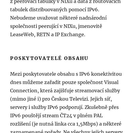
z peerovací tabulky v NIXu a data z routovacích
tabulek distribuovaných pomocí IPv6.
Nebudeme uvažovat některé nadnárodní
společnosti peerující v NIXu, jmenovitě
LeaseWeb, RETN a IP Exchange.
POSKYTOVATELÉ OBSAHU
Mezi poskytovatele obsahu s IPv6 konektivitou
dnes můžeme zařadit pouze společnost Visual
Connection, která zajišťuje streamovací služby
(mimo jiné i) pro Českou Televizi. Jejich síť,
servery i služby IPv6 podporují. Zkušebně přes
IPv6 pouštějí stream ČT24 v plném PAL
rozlišení (je nutná linka cca 1,5Mbps) a některé
zaznamenané pořady. Ne všechny jejich servery