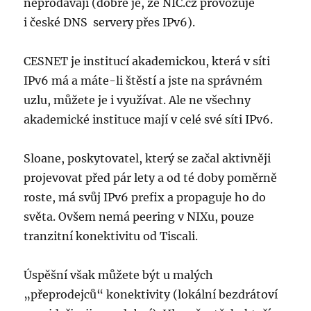
neprodávají (dobré je, že NIC.cz provozuje
i české DNS servery přes IPv6).
CESNET je institucí akademickou, která v síti
IPv6 má a máte-li štěstí a jste na správném
uzlu, můžete je i využívat. Ale ne všechny
akademické instituce mají v celé své síti IPv6.
Sloane, poskytovatel, který se začal aktivněji
projevovat před pár lety a od té doby poměrně
roste, má svůj IPv6 prefix a propaguje ho do
světa. Ovšem nemá peering v NIXu, pouze
tranzitní konektivitu od Tiscali.
Úspěšní však můžete být u malých
„přeprodejců“ konektivity (lokální bezdrátoví