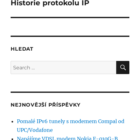
navigation
Historie protokolu IP
Next
post:
HLEDAT
SE
Search
for:
NEJNOVĚJŠÍ PŘÍSPĚVKY
Pomalé IPv6 tunely s modemem Compal od
UPC/Vodafone
Napájíme VDSL modem Nokia F-010G-B