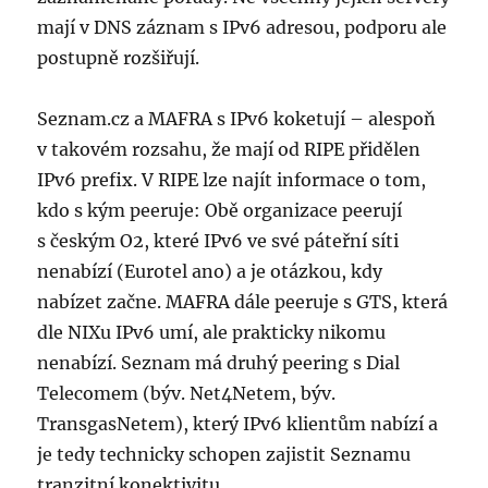
mají v DNS záznam s IPv6 adresou, podporu ale
postupně rozšiřují.
Seznam.cz a MAFRA s IPv6 koketují – alespoň
v takovém rozsahu, že mají od RIPE přidělen
IPv6 prefix. V RIPE lze najít informace o tom,
kdo s kým peeruje: Obě organizace peerují
s českým O2, které IPv6 ve své páteřní síti
nenabízí (Eurotel ano) a je otázkou, kdy
nabízet začne. MAFRA dále peeruje s GTS, která
dle NIXu IPv6 umí, ale prakticky nikomu
nenabízí. Seznam má druhý peering s Dial
Telecomem (býv. Net4Netem, býv.
TransgasNetem), který IPv6 klientům nabízí a
je tedy technicky schopen zajistit Seznamu
tranzitní konektivitu.