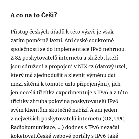
A co na to Češi?
Přístup českých úřadů k této výzvě je však
zatím poměrně laxní. Ani české soukromé
společnosti se do implementace IPv6 nehrnou.
Z 84 poskytovatelů internetu a služeb, kteří
jsou sdruženi a propojeni v NIX.cz (datový uzel,
který má zjednodušit a zlevnit výměnu dat
mezi sítěmi k tomuto uzlu připojenými), jich
jen necelá třicítka experimentuje s IPv6 a z této
třicítky zhruba polovina poskytovatelů IPv6
svým klientům skutečně nabízí. A ani jeden
z největších poskytovatelů internetu (O2, UPC,
Radiokomunikace, …) dodnes s IPv6 nezačal
koketovat.České webové portály s IPv6 také