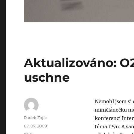
Aktualizováno: O2
uschne
Nemohl jsem si o
miničlánečku mě
Author
Radek Zajíc
konferenci Inter
Posted
07. 07. 2009
téma IPv6. A sa
on