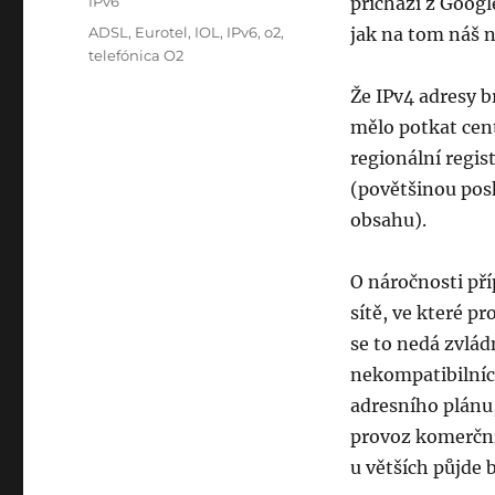
Categories
IPv6
přichází z Googl
Tags
ADSL
,
Eurotel
,
IOL
,
IPv6
,
o2
,
jak na tom náš 
telefónica O2
Že IPv4 adresy b
mělo potkat cent
regionální regis
(povětšinou pos
obsahu).
O náročnosti př
sítě, ve které 
se to nedá zvlád
nekompatibilníc
adresního plánu,
provoz komerční
u větších půjde 