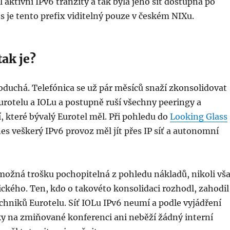
l aktivní IPv6 tranzity a tak byla jeho síť dostupná po
s je tento prefix viditelný pouze v českém NIXu.
ak je?
duchá. Telefónica se už pár měsíců snaží zkonsolidovat
urotelu a IOLu a postupně ruší všechny peeringy a
í, které bývalý Eurotel měl. Při pohledu do
Looking Glass
dnes veškerý IPv6 provoz měl jít přes IP síť a autonomní
možná trošku pochopitelná z pohledu nákladů, nikoli vš
ckého. Ten, kdo o takovéto konsolidaci rozhodl, zahodil
chniků Eurotelu. Síť IOLu IPv6 neumí a podle vyjádření
ky na zmiňované konferenci ani neběží žádný interní