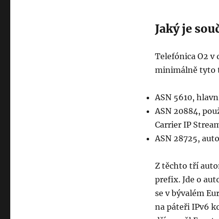
Jaký je sou
Telefónica O2 v
minimálně tyto t
ASN 5610, hlavn
ASN 20884, použí
Carrier IP Strea
ASN 28725, aut
Z těchto tří au
prefix. Jde o au
se v bývalém Eur
na páteři IPv6 k