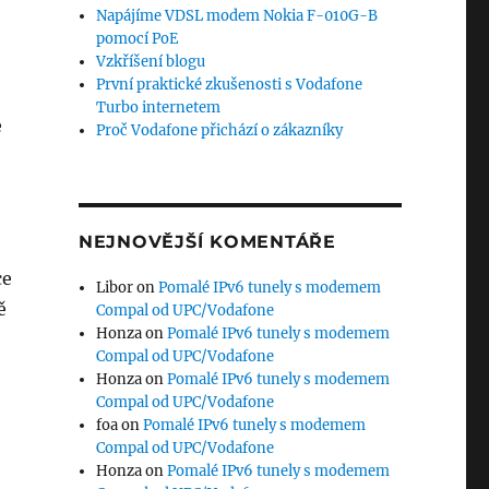
Napájíme VDSL modem Nokia F-010G-B
pomocí PoE
Vzkříšení blogu
První praktické zkušenosti s Vodafone
Turbo internetem
e
Proč Vodafone přichází o zákazníky
NEJNOVĚJŠÍ KOMENTÁŘE
ce
Libor
on
Pomalé IPv6 tunely s modemem
ě
Compal od UPC/Vodafone
Honza
on
Pomalé IPv6 tunely s modemem
Compal od UPC/Vodafone
Honza
on
Pomalé IPv6 tunely s modemem
Compal od UPC/Vodafone
foa
on
Pomalé IPv6 tunely s modemem
Compal od UPC/Vodafone
Honza
on
Pomalé IPv6 tunely s modemem