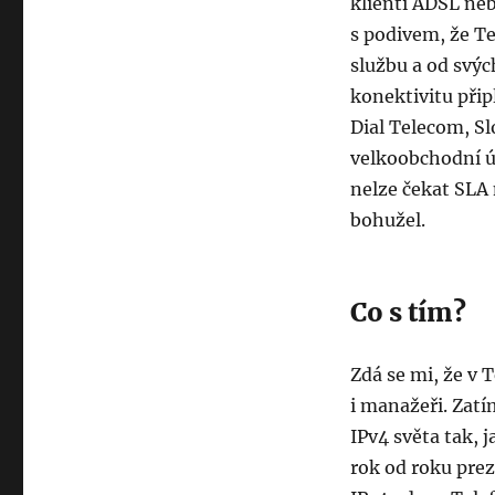
klienti ADSL ne
s podivem, že T
službu a od svýc
konektivitu při
Dial Telecom, S
velkoobchodní ú
nelze čekat SLA 
bohužel.
Co s tím?
Zdá se mi, že v 
i manažeři. Zat
IPv4 světa tak, 
rok od roku prez