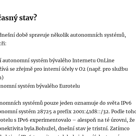
časný stav?
 dnešní době spravuje několik autonomních systémů,
ři:
í autonomní systém bývalého Internetu OnLine
vá se zřejmě pro interní účely v O2 (např. pro službu
m)
onomní systém bývalého Eurotelu
tonomních systémů pouze jeden oznamuje do světa IPv6
tonomní systém 28725 a prefix 2001:41d8::/32. Podle toh
otelu s IPv6 experimentovalo – alespoň na té úrovni, že
onektivita byla.Bohužel, dnešní stav je tristní. Zatímco