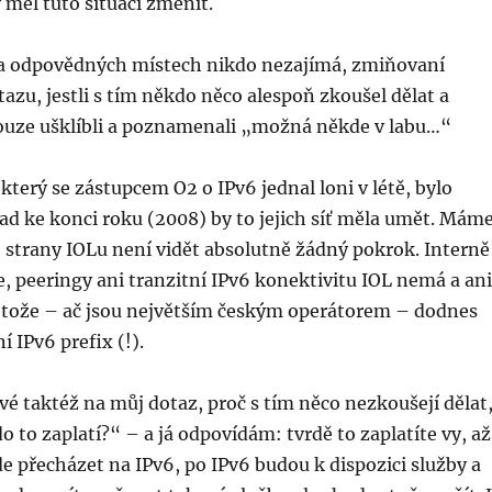
y měl tuto situaci změnit.
na odpovědných místech nikdo nezajímá, zmiňovaní
tazu, jestli s tím někdo něco alespoň zkoušel dělat a
pouze ušklíbli a poznamenali „možná někde v labu…“
terý se zástupcem O2 o IPv6 jednal loni v létě, bylo
nad ke konci roku (2008) by to jejich síť měla umět. Mám
e strany IOLu není vidět absolutně žádný pokrok. Interně
e, peeringy ani tranzitní IPv6 konektivitu IOL nemá a ani
tože – ač jsou největším českým operátorem – dodnes
í IPv6 prefix (!).
 taktéž na můj dotaz, proč s tím něco nezkoušejí dělat
o to zaplatí?“ – a já odpovídám: tvrdě to zaplatíte vy, až
e přecházet na IPv6, po IPv6 budou k dispozici služby a