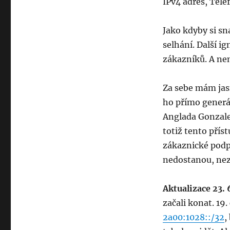
IPv4 adres, Telef
Jako kdyby si sn
selhání. Další i
zákazníků. A ne
Za sebe mám jas
ho přímo generá
Anglada Gonzale
totiž tento přís
zákaznické podp
nedostanou, nezb
Aktualizace 23.
začali konat. 19.
2a00:1028::/32
,