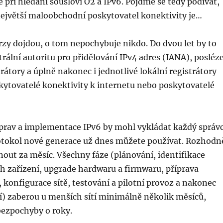
e při hledání sousloví O2 a IPv6. Pojďme se tedy podívat,
největší maloobchodní poskytovatel konektivity je…
rzy dojdou, o tom nepochybuje nikdo. Do dvou let by to
rální autoritu pro přidělování IPv4 adres (IANA), posléz
trátory a úplně nakonec i jednotlivé lokální registrátory
kytovatelé konektivity k internetu nebo poskytovatelé
íprav a implementace IPv6 by mohl vykládat každý správ
protokol nové generace už dnes můžete používat. Rozhodn
nout za měsíc. Všechny fáze (plánování, identifikace
h zařízení, upgrade hardwaru a firmwaru, příprava
 konfigurace sítě, testování a pilotní provoz a nakonec
) zaberou u menších sítí minimálně několik měsíců,
bezpochyby o roky.