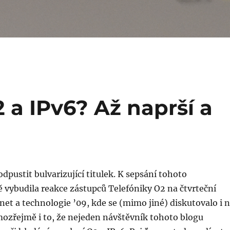
 a IPv6? Až naprší a
dpustit bulvarizující titulek. K sepsání tohoto
 vybudila reakce zástupců Telefóniky O2 na čtvrteční
net a technologie ’09, kde se (mimo jiné) diskutovalo i 
mozřejmě i to, že nejeden návštěvník tohoto blogu