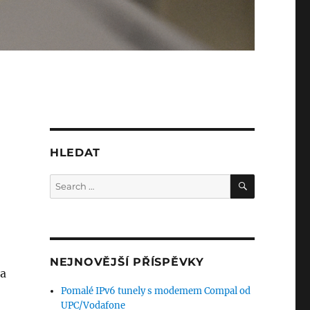
HLEDAT
SEARCH
Search
for:
NEJNOVĚJŠÍ PŘÍSPĚVKY
na
Pomalé IPv6 tunely s modemem Compal od
UPC/Vodafone