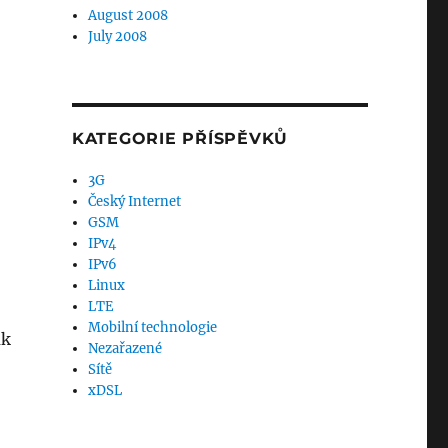
August 2008
July 2008
KATEGORIE PŘÍSPĚVKŮ
3G
Český Internet
GSM
IPv4
IPv6
Linux
LTE
Mobilní technologie
ak
Nezařazené
Sítě
xDSL