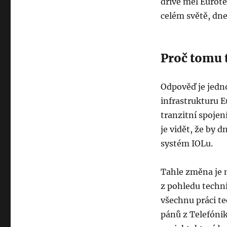
dříve měl Eurote
celém světě, dne
Proč tomu t
Odpověď je jedno
infrastrukturu E
tranzitní spojen
je vidět, že by 
systém IOLu.
Tahle změna je 
z pohledu techni
všechnu práci te
pánů z Telefóni