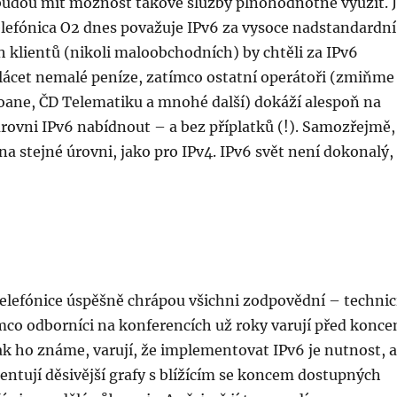
budou mít možnost takové služby plnohodnotně využít. 
elefónica O2 dnes považuje IPv6 za vysoce nadstandardní
h klientů (nikoli maloobchodních) by chtěli za IPv6
plácet nemalé peníze, zatímco ostatní operátoři (zmiňme
loane, ČD Telematiku a mnohé další) dokáží alespoň na
rovni IPv6 nabídnout – a bez příplatků (!). Samozřejmě,
na stejné úrovni, jako pro IPv4. IPv6 svět není dokonalý,
Telefónice úspěšně chrápou všichni zodpovědní – technic
ímco odborníci na konferencích už roky varují před konc
jak ho známe, varují, že implementovat IPv6 je nutnost, a
entují děsivější grafy s blížícím se koncem dostupných