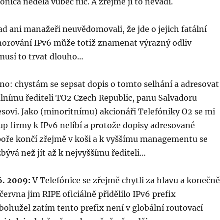
ónica nedělá vůbec nic. A zřejmě jí to nevadí.
ad ani manažeři neuvědomovali, že jde o jejich fatální
gnorování IPv6 může totiž znamenat výrazný odliv
musí to trvat dlouho…
no: chystám se sepsat dopis o tomto selhání a adresovat
lnímu řediteli TO2 Czech Republic, panu Salvadoru
sovi. Jako (minoritnímu) akcionáři Telefóniky O2 se mi
tup firmy k IPv6 nelíbí a protože dopisy adresované
oře končí zřejmě v koši a k vyššímu managementu se
ývá než jít až k nejvyššímu řediteli…
 6. 2009:
V Telefónice se zřejmě chytli za hlavu a konečně
 června jim RIPE oficiálně přidělilo IPv6 prefix
 bohužel zatím tento prefix není v globální routovací