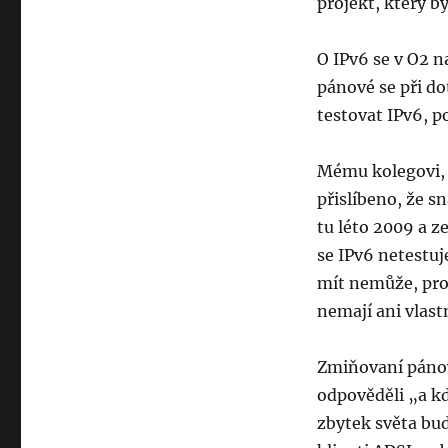
projekt, který b
O IPv6 se v O2 
pánové se při do
testovat IPv6, 
Mému kolegovi, k
přislíbeno, že s
tu léto 2009 a z
se IPv6 netestuj
mít nemůže, pro
nemají ani vlastn
Zmiňovaní pánové
odpověděli „a kd
zbytek světa bud