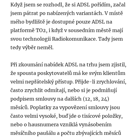
Když jsem se rozhodl, že si ADSL pořídím, začal
jsem pátrat po nabízených variantách. V místě
mého bydliště je dostupné pouze ADSL na
platformě TO2, i když v sousedním městě mají
svou technologii Radiokomunikace. Tady jsem
tedy výběr neměl.
Při zkoumání nabídek ADSL na trhu jsem zjistil,
že spousta poskytovatelů má ke svým klientům
velmi nepřátelský přístup. Přijde-li zrychlování,
často zrychlit odmítají, nebo si je podmiňují
podpisem smlouvy na dalších (12, 18, 24)
měsíců. Poplatky za vypovězení smlouvy jsou
často velmi vysoké, buď jde o tisícové položky,
nebo o hausnumera vzniklá vynásobením
měsíčního paušálu a počtu zbývajících měsíců