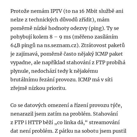
Protože nemám IPTV (to na 16 Mbit službě ani
nelze z technických důvodů zřídit), mám
poměrně nízké hodnoty odezvy (ping). Ty se
pohybují kolem 8 – 9 ms (měřeno zasíláním
64B pingů na ns.seznam.cz). Ztrátovost paketů
je zajímavá, poměrně často nějaký ICMP paket
vypadne, ale například stahování z FTP probíhá
plynule, nedochází tedy k nějakému
brutálnímu řezání provozu. ICMP má v síti
zřejmě nízkou prioritu.
Co se datových omezení a řízení provozu týče,
nenarazil jsem zatím na problém. Stahování
z FTP i HTTP běží „co linka dá,“ streamování
dat není problém. Z pátku na sobotu jsem pustil