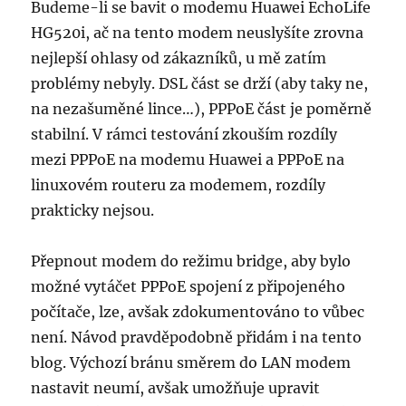
Budeme-li se bavit o modemu Huawei EchoLife
HG520i, ač na tento modem neuslyšíte zrovna
nejlepší ohlasy od zákazníků, u mě zatím
problémy nebyly. DSL část se drží (aby taky ne,
na nezašuměné lince…), PPPoE část je poměrně
stabilní. V rámci testování zkouším rozdíly
mezi PPPoE na modemu Huawei a PPPoE na
linuxovém routeru za modemem, rozdíly
prakticky nejsou.
Přepnout modem do režimu bridge, aby bylo
možné vytáčet PPPoE spojení z připojeného
počítače, lze, avšak zdokumentováno to vůbec
není. Návod pravděpodobně přidám i na tento
blog. Výchozí bránu směrem do LAN modem
nastavit neumí, avšak umožňuje upravit