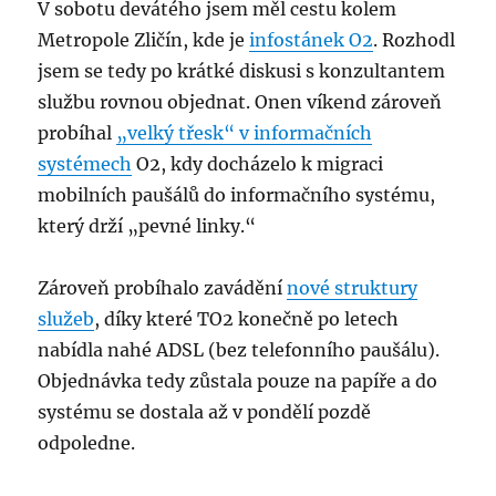
V sobotu devátého jsem měl cestu kolem
Metropole Zličín, kde je
infostánek O2
. Rozhodl
jsem se tedy po krátké diskusi s konzultantem
službu rovnou objednat. Onen víkend zároveň
probíhal
„velký třesk“ v informačních
systémech
O2, kdy docházelo k migraci
mobilních paušálů do informačního systému,
který drží „pevné linky.“
Zároveň probíhalo zavádění
nové struktury
služeb
, díky které TO2 konečně po letech
nabídla nahé ADSL (bez telefonního paušálu).
Objednávka tedy zůstala pouze na papíře a do
systému se dostala až v pondělí pozdě
odpoledne.