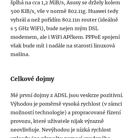
šplhá na cca 1,2 MiB/s, Asusy se držely kolem
500 KiB/s, vše v normě 802.11g. Huawei tedy
vyhrál a než pořídím 802.11n router (ideálně
s 5 GHz WiFi), bude nejen mým DSL
modemem, ale i WiFi APčkem. PPPoE spojení
však bude mít i nadále na starosti linuxová
mašina.
Celkové dojmy
Mé první dojmy z ADSL jsou veskrze pozitivní.
Výhodou je poměrně vysoká rychlost (v rámci
možností technologie) a propracované řízení
provozu, které uživatele nijak výrazně
neovlivňuje. Nevýhodou je nízká rychlost