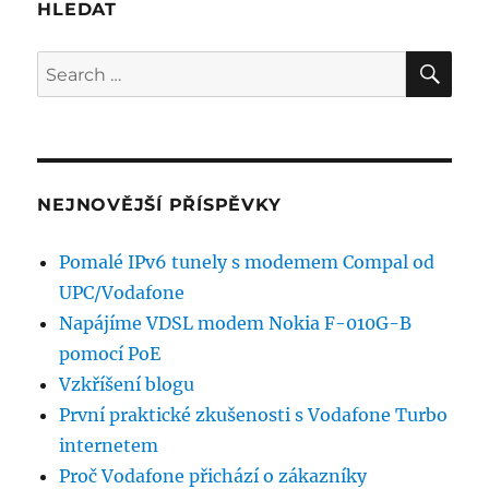
ADSL
HLEDAT
SE
Search
for:
NEJNOVĚJŠÍ PŘÍSPĚVKY
Pomalé IPv6 tunely s modemem Compal od
UPC/Vodafone
Napájíme VDSL modem Nokia F-010G-B
pomocí PoE
Vzkříšení blogu
První praktické zkušenosti s Vodafone Turbo
internetem
Proč Vodafone přichází o zákazníky