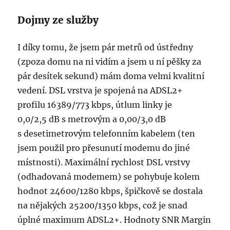
Dojmy ze služby
I díky tomu, že jsem pár metrů od ústředny
(zpoza domu na ni vidím a jsem u ní pěšky za
pár desítek sekund) mám doma velmi kvalitní
vedení. DSL vrstva je spojená na ADSL2+
profilu 16389/773 kbps, útlum linky je
0,0/2,5 dB s metrovým a 0,00/3,0 dB
s desetimetrovým telefonním kabelem (ten
jsem použil pro přesunutí modemu do jiné
místnosti). Maximální rychlost DSL vrstvy
(odhadovaná modemem) se pohybuje kolem
hodnot 24600/1280 kbps, špičkově se dostala
na nějakých 25200/1350 kbps, což je snad
úplné maximum ADSL2+. Hodnoty SNR Margin