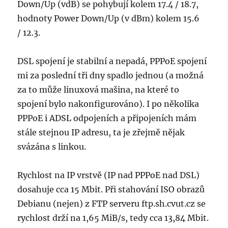
Down/Up (vdB) se pohybují kolem 17.4 / 18.7,
hodnoty Power Down/Up (v dBm) kolem 15.6
/ 12.3.
DSL spojení je stabilní a nepadá, PPPoE spojení
mi za poslední tři dny spadlo jednou (a možná
za to může linuxová mašina, na které to
spojení bylo nakonfigurováno). I po několika
PPPoE i ADSL odpojeních a připojeních mám
stále stejnou IP adresu, ta je zřejmě nějak
svázána s linkou.
Rychlost na IP vrstvě (IP nad PPPoE nad DSL)
dosahuje cca 15 Mbit. Při stahování ISO obrazů
Debianu (nejen) z FTP serveru ftp.sh.cvut.cz se
rychlost drží na 1,65 MiB/s, tedy cca 13,84 Mbit.