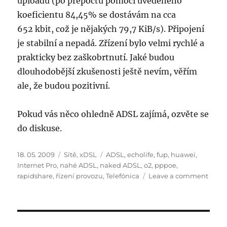
uploadu (po přepočtu pomocí uvedeného
koeficientu 84,45% se dostávám na cca
652 kbit, což je nějakých 79,7 KiB/s). Připojení
je stabilní a nepadá. Zřízení bylo velmi rychlé a
prakticky bez zaškobrtnutí. Jaké budou
dlouhodobější zkušenosti ještě nevím, věřím
ale, že budou pozitivní.
Pokud vás něco ohledně ADSL zajímá, ozvěte se
do diskuse.
Posted
Categories
Tags
18. 05. 2009
Sítě
,
xDSL
ADSL
,
echolife
,
fup
,
huawei
,
on
Internet Pro
,
nahé ADSL
,
naked ADSL
,
o2
,
pppoe
,
on
rapidshare
,
řízení provozu
,
Telefónica
Leave a comment
Jak
jsem
si
zřizov