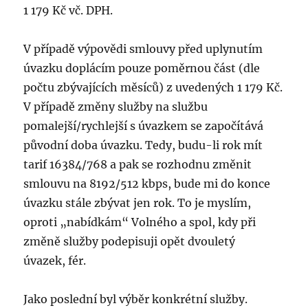
1 179 Kč vč. DPH.
V případě výpovědi smlouvy před uplynutím
úvazku doplácím pouze poměrnou část (dle
počtu zbývajících měsíců) z uvedených 1 179 Kč.
V případě změny služby na službu
pomalejší/rychlejší s úvazkem se započítává
původní doba úvazku. Tedy, budu-li rok mít
tarif 16384/768 a pak se rozhodnu změnit
smlouvu na 8192/512 kbps, bude mi do konce
úvazku stále zbývat jen rok. To je myslím,
oproti „nabídkám“ Volného a spol, kdy při
změně služby podepisuji opět dvouletý
úvazek, fér.
Jako poslední byl výběr konkrétní služby.