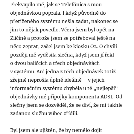
Překvapilo mě, jak se Telefónica s mou
objednávkou poprala. I když původně do
přetíženého systému nešla zadat, nakonec se
jim to nějak povedlo. Včera jsem byl opět na
Zličíně a protože jsem se potřeboval ještě na
něco zeptat, zašel jsem ke kiosku O2. O chvíli
později mě vyděsila slečna, když jsem jí řekl
o dvou balíčcích a třech objednávkách
v systému. Ani jedna z těch objednávek totiž
zřejmě neprošla úplně ideálně – v jejich
informačním systému chyběla u té „nejlepší“
objednávky mé přípojky komponenta ADSL. Od
slečny jsem se dozvěděl, že se diví, že mi takhle
zadanou službu vůbec zřídili.
Byl jsem ale ujištěn, že by nemělo dojít