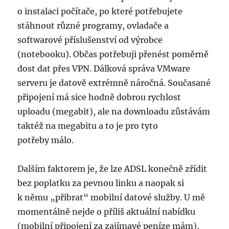
o instalaci počítače, po které potřebujete
stáhnout různé programy, ovladače a
softwarové příslušenství od výrobce
(notebooku). Občas potřebuji přenést poměrně
dost dat přes VPN. Dálková správa VMware
serveru je datově extrémně náročná. Současané
připojení má sice hodně dobrou rychlost
uploadu (megabit), ale na downloadu zůstávám
taktéž na megabitu a to je pro tyto
potřeby málo.
Dalším faktorem je, že lze ADSL konečně zřídit
bez poplatku za pevnou linku a naopak si
k němu „přibrat“ mobilní datové služby. U mě
momentálně nejde o příliš aktuální nabídku
(mobilní připojení za zajímavé peníze mám),