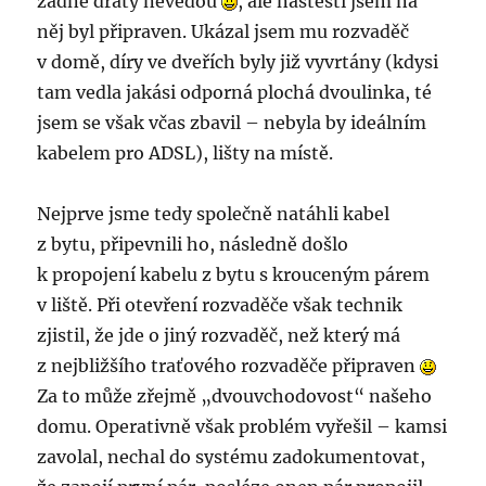
žádné dráty nevedou
, ale naštěstí jsem na
něj byl připraven. Ukázal jsem mu rozvaděč
v domě, díry ve dveřích byly již vyvrtány (kdysi
tam vedla jakási odporná plochá dvoulinka, té
jsem se však včas zbavil – nebyla by ideálním
kabelem pro ADSL), lišty na místě.
Nejprve jsme tedy společně natáhli kabel
z bytu, připevnili ho, následně došlo
k propojení kabelu z bytu s krouceným párem
v liště. Při otevření rozvaděče však technik
zjistil, že jde o jiný rozvaděč, než který má
z nejbližšího traťového rozvaděče připraven
Za to může zřejmě „dvouvchodovost“ našeho
domu. Operativně však problém vyřešil – kamsi
zavolal, nechal do systému zadokumentovat,