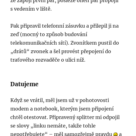
že zapojí první pár, posléze onen pár propojil
s vedením v liště.
Pak připravil telefonní zásuvku a přilepil ji na
zeď (mocný to způsob budování
telekomunikačních sítí). Zvonítkem pustil do
„drátů“ zvonek a šel provést přepojení do
traťového rozvaděče o ulici níž.
Datujeme
Když se vrátil, měl jsem už v pohotovosti
modem a notebook, kterým jsem připojení
chtěl otestovat. Připravený splitter mi odpojil
se slovy „linku nemáte, takže tohle
nepotřebujete“ – měl samozřejmě pravdu
a