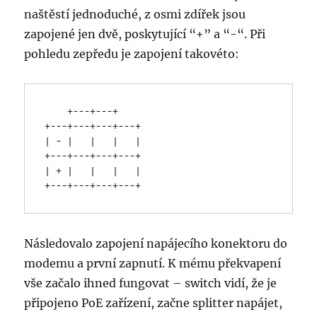
naštěstí jednoduché, z osmi zdířek jsou
zapojené jen dvě, poskytující “+” a “-“. Při
pohledu zepředu je zapojení takovéto:
    +---+---+    

+---+---+---+---+

| - |   |   |   |

+---+---+---+---+

| + |   |   |   |

+---+---+---+---+
Následovalo zapojení napájecího konektoru do
modemu a první zapnutí. K mému překvapení
vše začalo ihned fungovat – switch vidí, že je
připojeno PoE zařízení, začne splitter napájet,