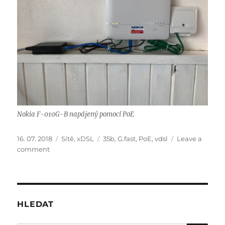
Nokia F-010G-B napájený pomocí PoE
Posted
Categories
Tags
16. 07. 2018
Sítě
,
xDSL
35b
,
G.fast
,
PoE
,
vdsl
Leave a
on
on
comment
Napájíme
VDSL
modem
Nokia
F-
HLEDAT
010G-
B