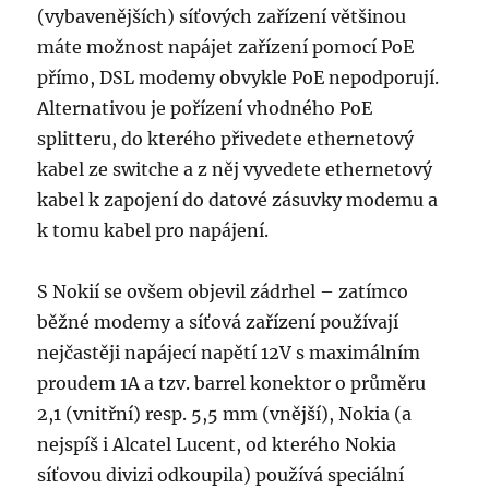
(vybavenějších) síťových zařízení většinou
máte možnost napájet zařízení pomocí PoE
přímo, DSL modemy obvykle PoE nepodporují.
Alternativou je pořízení vhodného PoE
splitteru, do kterého přivedete ethernetový
kabel ze switche a z něj vyvedete ethernetový
kabel k zapojení do datové zásuvky modemu a
k tomu kabel pro napájení.
S Nokií se ovšem objevil zádrhel – zatímco
běžné modemy a síťová zařízení používají
nejčastěji napájecí napětí 12V s maximálním
proudem 1A a tzv. barrel konektor o průměru
2,1 (vnitřní) resp. 5,5 mm (vnější), Nokia (a
nejspíš i Alcatel Lucent, od kterého Nokia
síťovou divizi odkoupila) používá speciální