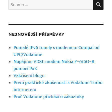
SE
Search
pomocí
for:
PoE
NEJNOVĚJŠÍ PŘÍSPĚVKY
Pomalé IPv6 tunely s modemem Compal od
UPC/Vodafone
Napájíme VDSL modem Nokia F-010G-B
pomocí PoE
Vzkříšení blogu
První praktické zkušenosti s Vodafone Turbo
internetem
Proč Vodafone přichází o zákazníky