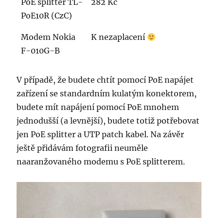
PoE splitter TL-
282 Kč
PoE10R (CzC)
Modem Nokia
K nezaplacení
F-010G-B
V případě, že budete chtít pomocí PoE napájet
zařízení se standardním kulatým konektorem,
budete mít napájení pomocí PoE mnohem
jednodušší (a levnější), budete totiž potřebovat
jen PoE splitter a UTP patch kabel. Na závěr
ještě přidávám fotografii neuměle
naaranžovaného modemu s PoE splitterem.