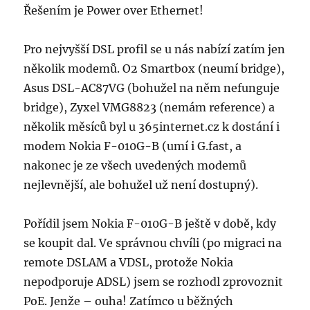
Řešením je Power over Ethernet!
Pro nejvyšší DSL profil se u nás nabízí zatím jen
několik modemů. O2 Smartbox (neumí bridge),
Asus DSL-AC87VG (bohužel na něm nefunguje
bridge), Zyxel VMG8823 (nemám reference) a
několik měsíců byl u 365internet.cz k dostání i
modem Nokia F-010G-B (umí i G.fast, a
nakonec je ze všech uvedených modemů
nejlevnější, ale bohužel už není dostupný).
Pořídil jsem Nokia F-010G-B ještě v době, kdy
se koupit dal. Ve správnou chvíli (po migraci na
remote DSLAM a VDSL, protože Nokia
nepodporuje ADSL) jsem se rozhodl zprovoznit
PoE. Jenže – ouha! Zatímco u běžných