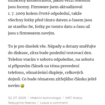
označeny komentářem, jakou verzí telefonu
jsou foceny. Firmware jsem aktualizoval
1. 7. 2009 kolem čtvrté odpolední, takže
všechny fotky před tímto datem a časem jsou
ze starého fw, fotky po tomto datu a času už
jsou s firmwarem novým.
To je pro dnešek vše. Nápady a dotazy směřujte
do diskuse, zítra bude poslední testovací den.
Telefon vracím v sobotu odpoledne, na sobotu
si připravím článek na téma provedení
telefonu, ošmatávání displeje, celkových
dojmů. Co bude tématem zítřejšího článku ještě
nevím
Posted
Categories
Tags
02. 07. 2009
Mobilní technologie
N97
,
Nokia
,
on
on
Testujeme Nseries
Leave a comment