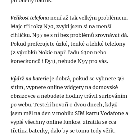
přibalený hadřík.
Velikost telefonu
není až tak velkým problémem.
Maje tři roky N70, zvykl jsem si na menší
cihličku. N97 se s ní bez problémů srovnávat dá.
Pokud preferujete úzké, tenké a lehké telefony
(z výrobků Nokie např. řadu 6300 nebo
koneckonců i E51), nebude N97 pro vás.
Výdrž na baterie
je dobrá, pokud se vyhnete 3G
sítím, vypnete online widgety na domovské
obrazovce a nebudete hodiny trávit surfováním
po webu. Testeři hovoří o dvou dnech, když
jsem měl na den v mobilu SIM kartu Vodafone a
vyplé všechny online funkce, ztratila se cca
třetina baterky, dalo by se tomu tedy věřit.