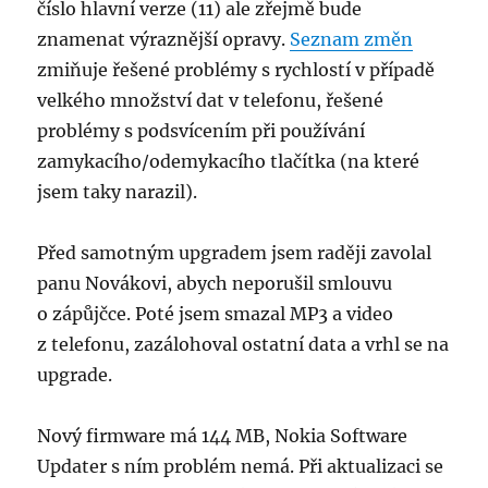
číslo hlavní verze (11) ale zřejmě bude
znamenat výraznější opravy.
Seznam změn
zmiňuje řešené problémy s rychlostí v případě
velkého množství dat v telefonu, řešené
problémy s podsvícením při používání
zamykacího/ode­mykacího tlačítka (na které
jsem taky narazil).
Před samotným upgradem jsem raději zavolal
panu Novákovi, abych neporušil smlouvu
o zápůjčce. Poté jsem smazal MP3 a video
z telefonu, zazálohoval ostatní data a vrhl se na
upgrade.
Nový firmware má 144 MB, Nokia Software
Updater s ním problém nemá. Při aktualizaci se