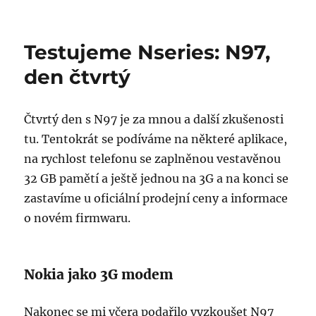
Testujeme
Nseries:
N97,
Testujeme Nseries: N97,
den
pátý
den čtvrtý
Čtvrtý den s N97 je za mnou a další zkušenosti
tu. Tentokrát se podíváme na některé aplikace,
na rychlost telefonu se zaplněnou vestavěnou
32 GB pamětí a ještě jednou na 3G a na konci se
zastavíme u oficiální prodejní ceny a informace
o novém firmwaru.
Nokia jako 3G modem
Nakonec se mi včera podařilo vyzkoušet N97