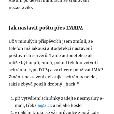
Ale ani po deseti minutách se stahování
nezastavilo.
Jak nastavit poštu přes IMAP4
Už v minulých příspěvcích jsem zmínil, že
telefon má jakousi autodetekci nastavení
poštovních serverů. Tahle autodetekce ale
může být nepříjemná, pokud telefon vytvoří
schránku typu POP3 a vy chcete používat IMAP.
Změnit nastavení existující schránky nejde,
takže zbývá použít drobný „hack:“
při vytváření schránky zadejte nesmyslný e-
mail, třeba
a@a.cz
a nějaké heslo
v dalším kroku se vás průvodce zeptá, zda