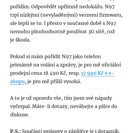
pořídím. Odpovědět upřímně nedokážu. N97
trpí nízkými (nevyladěnými) verzemi firmwaru,
ale lepší se to. I přesto v současné době s N97
nemohu plnohodnotně používat 3G sítě, což
je škoda.
Pokud si mám pořídit N97 jako telefon
primárně na volání a zprávy, je pro mě oficiální
prodejní cena 18 490 Kč, resp.
17 990 Kč v e-
shopu
, je pro mě příliš vysoká.
A to je už opravdu vše, tím jsem své nápady
vyčerpal. Máte-li dotazy, neváhejte a pište do
diskuse.
P.S.:
Součástí smlouvy o zápůjčce je i dotazník,