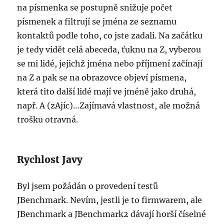
na písmenka se postupně snižuje počet
písmenek a filtrují se jména ze seznamu
kontaktů podle toho, co jste zadali. Na začátku
je tedy vidět celá abeceda, ťuknu na Z, vyberou
se mi lidé, jejichž jména nebo příjmení začínají
na Z a pak se na obrazovce objeví písmena,
která tito další lidé mají ve jméně jako druhá,
např. A (zAjíc)…Zajímavá vlastnost, ale možná
trošku otravná.
Rychlost Javy
Byl jsem požádán o provedení testů
JBenchmark. Nevím, jestli je to firmwarem, ale
JBenchmark a JBenchmark2 dávají horší číselné