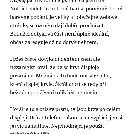
Displej
patří k tomu lepšímu, co jsem na
Nokiích viděl. 16 milionů barev, poměrně dobré
barevné podání. Je veliký a i obyčejné webové
stránky se na něm dají dobře procházet.
Bohužel dotyková část není úplně ideální,
občas zareaguje až na dotyk nehtem.
I přes časté dotýkání nehtem jsem ale
nezaregistroval, že by se kryt displeje
poškrábal. Možná na to bude mít vliv fólie,
která displej kryje. Škrábanců se tedy při
běžném používání tolik bát nemusíte.
Horší je to s otisky prstů, ty jsou brzy po celém
displeji. Otírat telefon rukou se nevyplácí, jen si
jej víc zamatláte. Nejvhodnější je použít