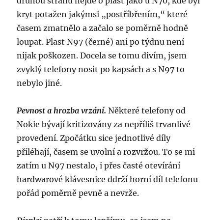
druhou stranu nejde o plast jako u N70, kde byl
kryt potažen jakýmsi „postříbřením,“ které
časem zmatnělo a začalo se poměrně hodně
loupat. Plast N97 (černé) ani po týdnu není
nijak poškozen. Docela se tomu divím, jsem
zvyklý telefony nosit po kapsách a s N97 to
nebylo jiné.
Pevnost a hrozba vrzání.
Některé telefony od
Nokie bývají kritizovány za nepříliš trvanlivé
provedení. Zpočátku sice jednotlivé díly
přiléhají, časem se uvolní a rozvržou. To se mi
zatím u N97 nestalo, i přes časté otevírání
hardwarové klávesnice ddrží horní díl telefonu
pořád poměrně pevně a nevrže.