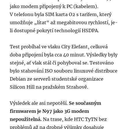
jako modem připojený k PC (kabelem).
V telefonu byla SIM karta O2 s tarifem, který
umožňuje „lítat“ až megabitovou rychlostí, je-
li dostupné pokrytí technologií HSDPA.
Test probíhal ve vlaku City Elefant, celková
doba připojení byla cca 40 minut. Výsledky byly
stejné, ať vlak stál či pohyboval se. Testováno
bylo stahování ISO souboru linuxové distribuce
Debian ze serverů studentské organizace
Silicon Hill na pražském Strahově.
Výsledek ale asi nepotěší.
Se současným
firmwarem je N97 jako 3G modem
nepoužitelná.
Na trase, kde HTC TyTN bez
problémů až na drobné výjimky dosahuje