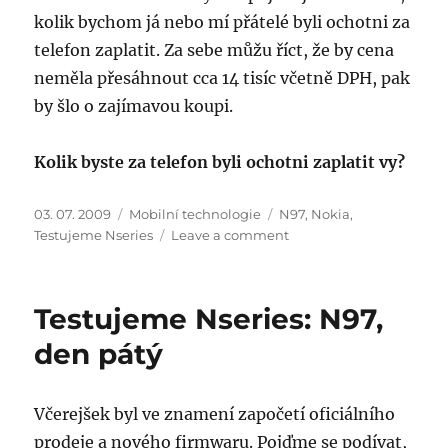
kolik bychom já nebo mí přátelé byli ochotni za
telefon zaplatit. Za sebe můžu říct, že by cena
neměla přesáhnout cca 14 tisíc včetně DPH, pak
by šlo o zajímavou koupi.
Kolik byste za telefon byli ochotni zaplatit vy?
Posted
Categories
Tags
03. 07. 2009
Mobilní technologie
N97
,
Nokia
,
on
on
Testujeme Nseries
Leave a comment
Testujeme
Nseries:
N97,
Testujeme Nseries: N97,
den
šestý
den pátý
Včerejšek byl ve znamení započetí oficiálního
prodeje a nového firmwaru. Pojďme se podívat,