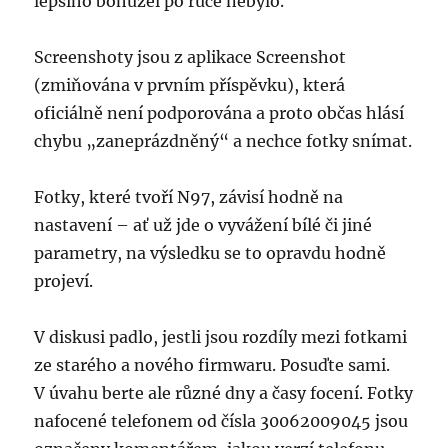
lepšího bohužel po ruce nebylo.
Screenshoty jsou z aplikace Screenshot
(zmiňována v prvním příspěvku), která
oficiálně není podporována a proto občas hlásí
chybu „zaneprázdněný“ a nechce fotky snímat.
Fotky, které tvoří N97, závisí hodně na
nastavení – ať už jde o vyvážení bílé či jiné
parametry, na výsledku se to opravdu hodně
projeví.
V diskusi padlo, jestli jsou rozdíly mezi fotkami
ze starého a nového firmwaru. Posuďte sami.
V úvahu berte ale různé dny a časy focení. Fotky
nafocené telefonem od čísla 30062009045 jsou